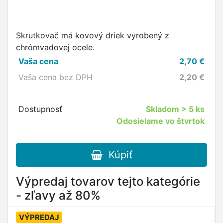
Skrutkovač má kovový driek vyrobený z
chrómvadovej ocele.
Vaša cena
2,70
€
Vaša cena bez DPH
2,20
€
Dostupnosť
Skladom
> 5 ks
Odosielame vo štvrtok
Kúpiť
Výpredaj tovarov tejto kategórie
- zľavy až 80%
VÝPREDAJ