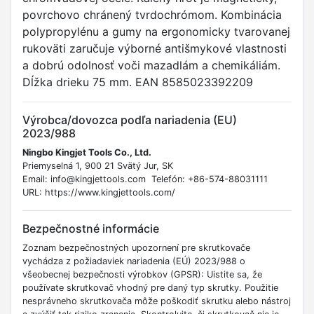
povrchovo chránený tvrdochrómom. Kombinácia
polypropylénu a gumy na ergonomicky tvarovanej
rukoväti zaručuje výborné antišmykové vlastnosti
a dobrú odolnosť voči mazadlám a chemikáliám.
Dĺžka drieku 75 mm. EAN 8585023392209
Výrobca/dovozca podľa nariadenia (EU)
2023/988
Ningbo Kingjet Tools Co., Ltd.
Priemyselná 1, 900 21 Svätý Jur, SK
Email: info@kingjettools.com Telefón: +86-574-88031111
URL: https://www.kingjettools.com/
Bezpečnostné informácie
Zoznam bezpečnostných upozornení pre skrutkovače
vychádza z požiadaviek nariadenia (EÚ) 2023/988 o
všeobecnej bezpečnosti výrobkov (GPSR): Uistite sa, že
používate skrutkovač vhodný pre daný typ skrutky. Použitie
nesprávneho skrutkovača môže poškodiť skrutku alebo nástroj