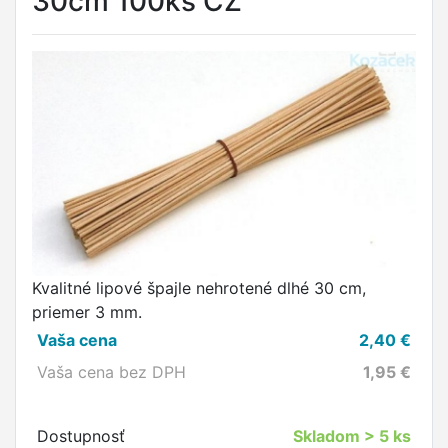
30cm 100ks CZ
Kvalitné lipové špajle nehrotené dlhé 30 cm,
priemer 3 mm.
Vaša cena
2,40
€
Vaša cena bez DPH
1,95
€
Dostupnosť
Skladom
> 5 ks