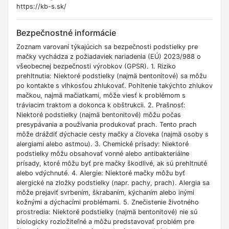
https://kb-s.sk/
Bezpečnostné informácie
Zoznam varovaní týkajúcich sa bezpečnosti podstielky pre
mačky vychádza z požiadaviek nariadenia (EÚ) 2023/988 o
všeobecnej bezpečnosti výrobkov (GPSR). 1. Riziko
prehltnutia: Niektoré podstielky (najmä bentonitové) sa môžu
po kontakte s vlhkosťou zhlukovať. Pohltenie takýchto zhlukov
mačkou, najmä mačiatkami, môže viesť k problémom s
tráviacim traktom a dokonca k obštrukcii. 2. Prašnosť:
Niektoré podstielky (najmä bentonitové) môžu počas
presypávania a používania produkovať prach. Tento prach
môže dráždiť dýchacie cesty mačky a človeka (najmä osoby s
alergiami alebo astmou). 3. Chemické prísady: Niektoré
podstielky môžu obsahovať vonné alebo antibakteriálne
prísady, ktoré môžu byť pre mačky škodlivé, ak sú prehltnuté
alebo vdýchnuté. 4. Alergie: Niektoré mačky môžu byť
alergické na zložky podstielky (napr. pachy, prach). Alergia sa
môže prejaviť svrbením, škrabaním, kýchaním alebo inými
kožnými a dýchacími problémami. 5. Znečistenie životného
prostredia: Niektoré podstielky (najmä bentonitové) nie sú
biologicky rozložiteľné a môžu predstavovať problém pre