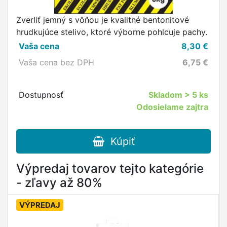
Zverliť jemný s vôňou je kvalitné bentonitové
hrudkujúce stelivo, ktoré výborne pohlcuje pachy.
Vaša cena
8,30
€
Vaša cena bez DPH
6,75
€
Dostupnosť
Skladom
> 5 ks
Odosielame zajtra
Kúpiť
Výpredaj tovarov tejto kategórie
- zľavy až 80%
VÝPREDAJ