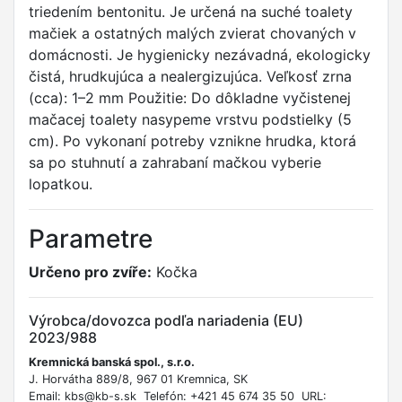
triedením bentonitu. Je určená na suché toalety
mačiek a ostatných malých zvierat chovaných v
domácnosti. Je hygienicky nezávadná, ekologicky
čistá, hrudkujúca a nealergizujúca. Veľkosť zrna
(cca): 1–2 mm Použitie: Do dôkladne vyčistenej
mačacej toalety nasypeme vrstvu podstielky (5
cm). Po vykonaní potreby vznikne hrudka, ktorá
sa po stuhnutí a zahrabaní mačkou vyberie
lopatkou.
Parametre
Určeno pro zvíře:
Kočka
Výrobca/dovozca podľa nariadenia (EU)
2023/988
Kremnická banská spol., s.r.o.
J. Horvátha 889/8, 967 01 Kremnica, SK
Email: kbs@kb-s.sk Telefón: +421 45 674 35 50 URL: