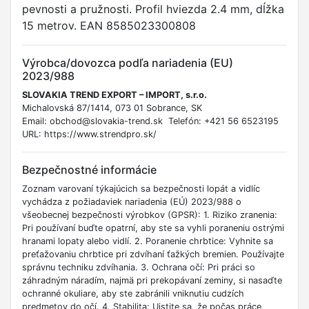
pevnosti a pružnosti. Profil hviezda 2.4 mm, dĺžka
15 metrov. EAN 8585023300808
Výrobca/dovozca podľa nariadenia (EU)
2023/988
SLOVAKIA TREND EXPORT – IMPORT, s.r.o.
Michalovská 87/1414, 073 01 Sobrance, SK
Email: obchod@slovakia-trend.sk Telefón: +421 56 6523195
URL: https://www.strendpro.sk/
Bezpečnostné informácie
Zoznam varovaní týkajúcich sa bezpečnosti lopát a vidlíc
vychádza z požiadaviek nariadenia (EÚ) 2023/988 o
všeobecnej bezpečnosti výrobkov (GPSR): 1. Riziko zranenia:
Pri používaní buďte opatrní, aby ste sa vyhli poraneniu ostrými
hranami lopaty alebo vidlí. 2. Poranenie chrbtice: Vyhnite sa
preťažovaniu chrbtice pri zdvíhaní ťažkých bremien. Používajte
správnu techniku zdvíhania. 3. Ochrana očí: Pri práci so
záhradným náradím, najmä pri prekopávaní zeminy, si nasaďte
ochranné okuliare, aby ste zabránili vniknutiu cudzích
predmetov do očí. 4. Stabilita: Uistite sa, že počas práce