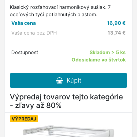
Klasický rozťahovací harmonikový sušiak. 7
oceľových tyčí potiahnutých plastom.
Vaša cena
16,90
€
Vaša cena bez DPH
13,74
€
Dostupnosť
Skladom
> 5 ks
Odosielame vo štvrtok
Kúpiť
Výpredaj tovarov tejto kategórie
- zľavy až 80%
VÝPREDAJ