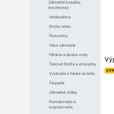
Záhradné kosačky,
krovinorezy
Vertikutátory
Drviče vetiev
Plotostrihy
Valce záhradné
Filtrácia a úprava vody
Výp
Tlakové čističe a umývačky
VÝP
Vysávače a fukáre na lístie
Čerpadlá
Záhradné vrtáky
Postrekovače a
rozprašovače