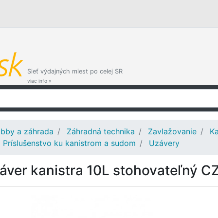
Sieť výdajných miest po celej SR
viac info »
bby a záhrada
Záhradná technika
Zavlažovanie
Ka
Príslušenstvo ku kanistrom a sudom
Uzávery
áver kanistra 10L stohovateľný C