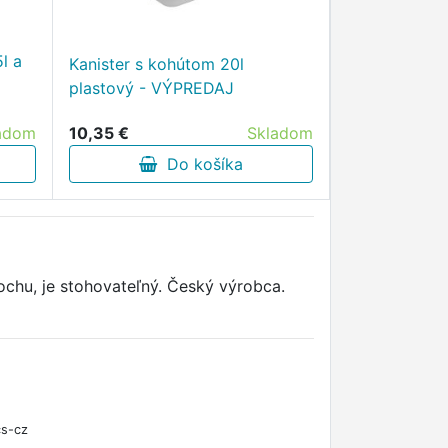
l a
Kanister s kohútom 20l
plastový - VÝPREDAJ
10,35 €
Skladom
adom
Do košíka
ochu, je stohovateľný. Český výrobca.
cs-cz