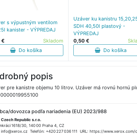
Uzáver ku kanistru 15,20,25
er s výpustným ventilom
SDH 40,50l plastový -
25l kanister - VÝPREDAJ
VÝPREDAJ
 €
Skladom
0,50 €
Skl
Do košíka
Do košíka
drobný popis
er pre kanistre objemu 10 litrov. Uzáver má rovnú hornú pl
 0000019955100
bca/dovozca podľa nariadenia (EU) 2023/988
 Czech Republic s.r.o.
nkráci 1618/30, 140 00 Praha 4, CZ
: info@xerox.cz Telefón: +420 227 036 111 URL: https://www.xerox.com/