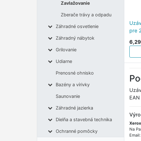
Zavlažovanie
Zberače trávy a odpadu
Uzáv
Záhradné osvetlenie
pre 
Záhradný nábytok
6,29
Grilovanie
Udiarne
Prenosné ohnisko
Po
Bazény a vírivky
Uzáv
Saunovanie
EAN
Záhradné jazierka
Výro
Dielňa a stavebná technika
Xerox
Na Pa
Ochranné pomôcky
Email