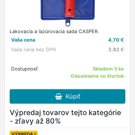
Lakovacia a lazúrovacia sada CASPER.
Vaša cena
4,70
€
Vaša cena bez DPH
3,82
€
Dostupnosť
Skladom
5 ks
Odosielame vo štvrtok
Kúpiť
Výpredaj tovarov tejto kategórie
- zľavy až 80%
VÝPREDAJ