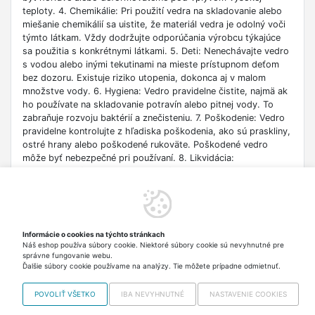
teploty. 4. Chemikálie: Pri použití vedra na skladovanie alebo
miešanie chemikálií sa uistite, že materiál vedra je odolný voči
týmto látkam. Vždy dodržujte odporúčania výrobcu týkajúce
sa použitia s konkrétnymi látkami. 5. Deti: Nenechávajte vedro
s vodou alebo inými tekutinami na mieste prístupnom deťom
bez dozoru. Existuje riziko utopenia, dokonca aj v malom
množstve vody. 6. Hygiena: Vedro pravidelne čistite, najmä ak
ho používate na skladovanie potravín alebo pitnej vody. To
zabraňuje rozvoju baktérií a znečisteniu. 7. Poškodenie: Vedro
pravidelne kontrolujte z hľadiska poškodenia, ako sú praskliny,
ostré hrany alebo poškodené rukoväte. Poškodené vedro
môže byť nebezpečné pri používaní. 8. Likvidácia:
Opotrebované vedro likvidujte v súlade s miestnymi predpismi
o recyklácii a ochrane životného prostredia. Niektoré materiály
vyžadujú špeciálnu likvidáciu. 9. Prenášanie: Buďte opatrní pri
prenášaní vedra, najmä keď je plné. Používajte obe ruky a
udržujte správne držanie tela, aby ste predišli zraneniam. 10.
Informácie o cookies na týchto stránkach
Skladovanie: Uchovávajte vedrá na bezpečnom mieste, kde
Náš eshop používa súbory cookie. Niektoré súbory cookie sú nevyhnutné pre
nebudú prekážať pri priechode alebo predstavovať riziko
správne fungovanie webu.
zakopnutia.
Ďalšie súbory cookie používame na analýzy. Tie môžete prípadne odmietnuť.
POVOLIŤ VŠETKO
IBA NEVYHNUTNÉ
NASTAVENIE COOKIES
Copyright © 2012-2026 VISO TRADE s.r.o.,