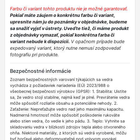
Farbu či variant tohto produktu nie je možné garantovať.
Pokiaľ máte záujem o konkrétnu farbu či variant,
upresnite nám ju do poznámky v objednávke, budeme
sa snažiť vyjsť v ústrety. Uveďte tiež, či máme produkt
z objednávky vymazať, pokiaľ konkrétna farba či
variant nebude k dispozícii.
V opačnom prípade bude
expedovaný variant, ktorý nutne nemusí zodpovedať
fotografiu pri produkte.
Bezpečnostné informácie
Zoznam bezpečnostných varovaní týkajúcich sa vedra
vychádza z požiadaviek nariadenia (EÚ) 2023/988 o
všeobecnej bezpečnosti výrobkov (GPSR): 1. Stabilita: Uistite
sa, že vedro stojí stabilne, najmä keď je plné. Prevrátenie vedra
môže spôsobiť rozliatie obsahu a potenciálne nehody. 2.
Zaťaženie: Nepreťažujte vedro nad jeho maximálnu kapacitu.
Nadmerná hmotnosť môže spôsobiť poškodenie rukoväte
alebo stien vedra, čo vedie k jeho pádu. 3. Teplo: Vyhnite sa
skladovaniu vedra v blízkosti zdrojov tepla alebo otvoreného
ohňa. Niektoré materiály, z ktorých sú vedrá vyrobené, môžu
byť horľavé alebo deformovateľné pod vplyvom vysokej