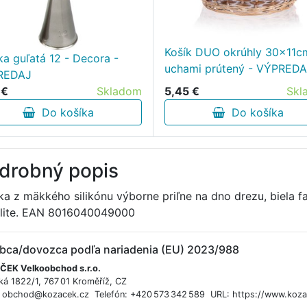
Košík DUO okrúhly 30x11c
ka guľatá 12 - Decora -
uchami prútený - VÝPRED
REDAJ
5,45 €
Skl
 €
Skladom
Do košíka
Do košíka
drobný popis
ka z mäkkého silikónu výborne priľne na dno drezu, biela 
elite. EAN 8016040049000
bca/dovozca podľa nariadenia (EU) 2023/988
EK Velkoobchod s.r.o.
ká 1822/1, 767 01 Kroměříž, CZ
: obchod@kozacek.cz Telefón: +420 573 342 589 URL: https://www.koza