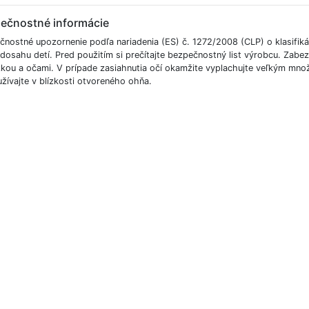
ečnostné informácie
čnostné upozornenie podľa nariadenia (ES) č. 1272/2008 (CLP) o klasifikác
dosahu detí. Pred použitím si prečítajte bezpečnostný list výrobcu. Zabe
kou a očami. V prípade zasiahnutia očí okamžite vyplachujte veľkým mno
žívajte v blízkosti otvoreného ohňa.