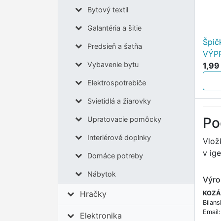
Bytový textil
Galantéria a šitie
Špič
Predsieň a šatňa
VÝP
Vybavenie bytu
1,99
Elektrospotrebiče
Svietidlá a žiarovky
Po
Upratovacie pomôcky
Interiérové doplnky
Vlož
v ig
Domáce potreby
Nábytok
Výro
Hračky
KOZÁČ
Bílans
Email
Elektronika