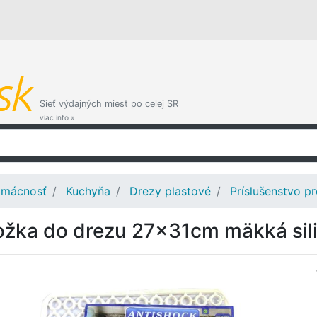
Sieť výdajných miest po celej SR
viac info »
mácnosť
Kuchyňa
Drezy plastové
Príslušenstvo p
ožka do drezu 27x31cm mäkká si