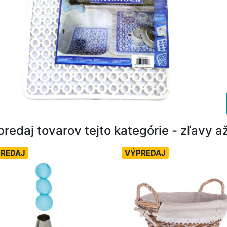
redaj tovarov tejto kategórie - zľavy 
REDAJ
VÝPREDAJ