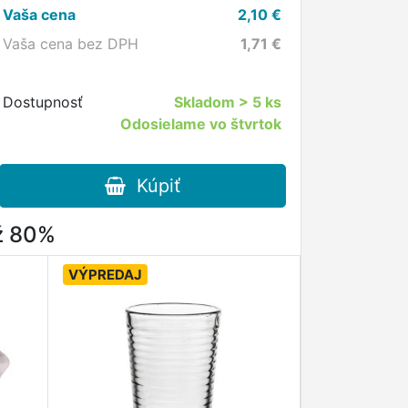
Vaša cena
2,10
€
Vaša cena bez DPH
1,71
€
Dostupnosť
Skladom
> 5 ks
Odosielame vo štvrtok
Kúpiť
až 80%
VÝPREDAJ