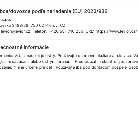
bca/dovozca podľa nariadenia (EU) 2023/988
 s.r.o.
ovská 3488/28, 750 02 Přerov, CZ
: levior@levior.cz Telefón: +420 581 746 256 URL: https://www.levior.cz/
ečnostné informácie
nenie: Vŕtací nástroj je ostrý. Používajte ochranné okuliare a rukavice. V
júcimi časticami alebo ostrými hranami. Pred použitím skontrolujte správ
zenie: Nie je určené pre deti. Používajte iba pod dohľadom dospelej osob