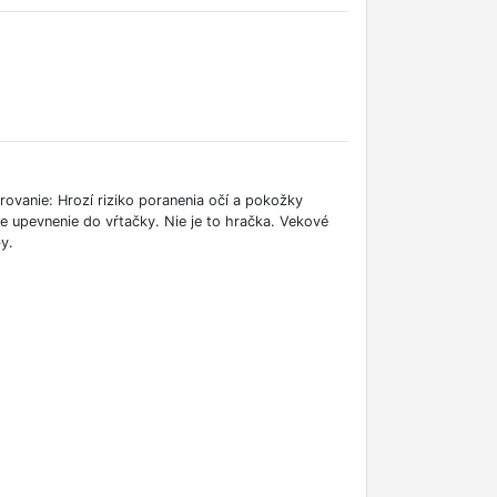
arovanie: Hrozí riziko poranenia očí a pokožky
ne upevnenie do vŕtačky. Nie je to hračka. Vekové
y.