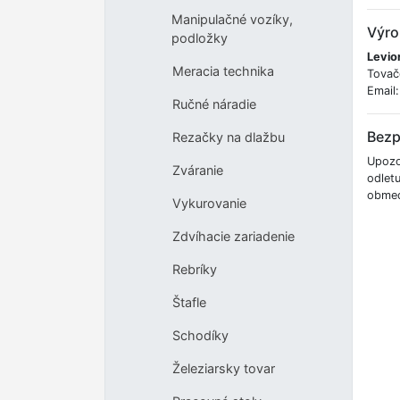
Manipulačné vozíky,
Výro
podložky
Levior
Meracia technika
Tovač
Email
Ručné náradie
Bezp
Rezačky na dlažbu
Upozor
Zváranie
odletu
obmed
Vykurovanie
Zdvíhacie zariadenie
Rebríky
Štafle
Schodíky
Železiarsky tovar