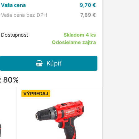
Vaša cena
9,70
€
Vaša cena bez DPH
7,89
€
Dostupnosť
Skladom
4 ks
Odosielame zajtra
Kúpiť
až 80%
VÝPREDAJ
VÝPREDAJ