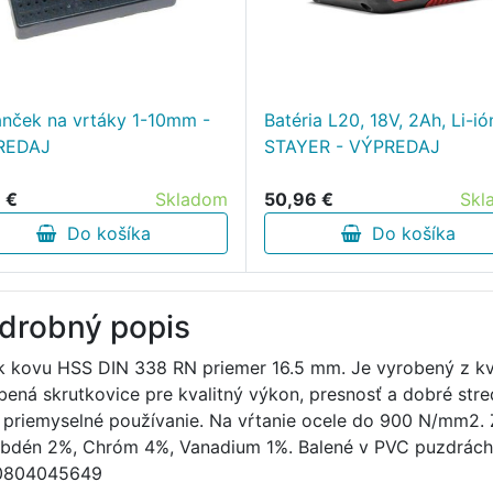
anček na vrtáky 1-10mm -
Batéria L20, 18V, 2Ah, Li-ió
REDAJ
STAYER - VÝPREDAJ
 €
Skladom
50,96 €
Skl
Do košíka
Do košíka
drobný popis
k kovu HSS DIN 338 RN priemer 16.5 mm. Je vyrobený z kva
bená skrutkovice pre kvalitný výkon, presnosť a dobré stre
a priemyselné používanie. Na vŕtanie ocele do 900 N/mm2. 
bdén 2%, Chróm 4%, Vanadium 1%. Balené v PVC puzdrách p
0804045649