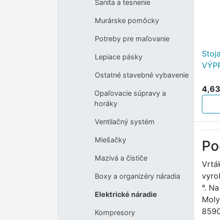
Sanita a tesnenie
Murárske pomôcky
Potreby pre maľovanie
Stoj
Lepiace pásky
VÝP
Ostatné stavebné vybavenie
4,63
Opaľovacie súpravy a
horáky
Ventilačný systém
Miešačky
Po
Mazivá a čističe
Vrtá
vyro
Boxy a organizéry náradia
°. N
Elektrické náradie
Moly
859
Kompresory