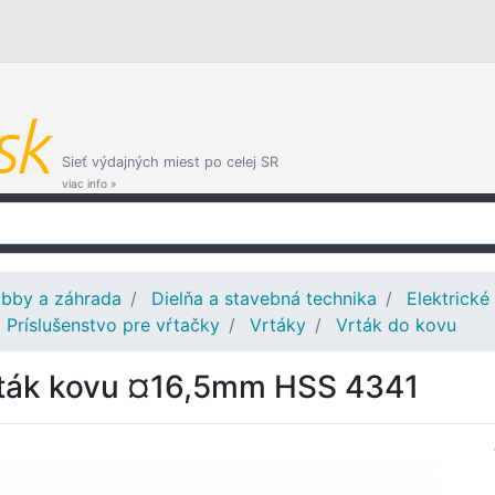
Sieť výdajných miest po celej SR
viac info »
bby a záhrada
Dielňa a stavebná technika
Elektrické
Príslušenstvo pre vŕtačky
Vrtáky
Vrták do kovu
ták kovu ¤16,5mm HSS 4341