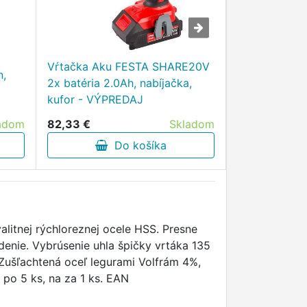
Nabíjačka A
Vŕtačka Aku FESTA SHARE20V
n,
24V/3A pre 
2x batéria 2.0Ah, nabíjačka,
akumulátory 
kufor - VÝPREDAJ
VÝPREDAJ
adom
82,33 €
Skladom
35,08 €
Do košíka
D
litnej rýchloreznej ocele HSS. Presne
denie. Vybrúsenie uhla špičky vrtáka 135
Zušľachtená oceľ legurami Volfrám 4%,
o 5 ks, na za 1 ks. EAN