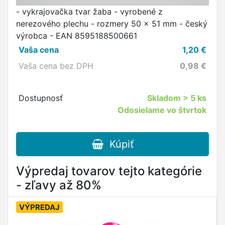
- vykrajovačka tvar žaba - vyrobené z
nerezového plechu - rozmery 50 x 51 mm - český
výrobca - EAN 8595188500661
Vaša cena
1,20
€
Vaša cena bez DPH
0,98
€
Dostupnosť
Skladom
> 5 ks
Odosielame vo štvrtok
Kúpiť
Výpredaj tovarov tejto kategórie
- zľavy až 80%
VÝPREDAJ