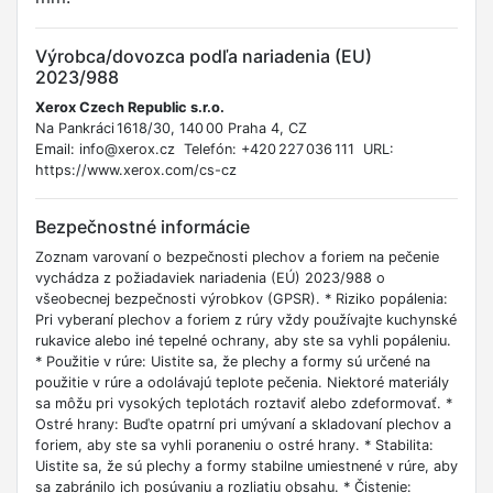
Výrobca/dovozca podľa nariadenia (EU)
2023/988
Xerox Czech Republic s.r.o.
Na Pankráci 1618/30, 140 00 Praha 4, CZ
Email: info@xerox.cz Telefón: +420 227 036 111 URL:
https://www.xerox.com/cs-cz
Bezpečnostné informácie
Zoznam varovaní o bezpečnosti plechov a foriem na pečenie
vychádza z požiadaviek nariadenia (EÚ) 2023/988 o
všeobecnej bezpečnosti výrobkov (GPSR). * Riziko popálenia:
Pri vyberaní plechov a foriem z rúry vždy používajte kuchynské
rukavice alebo iné tepelné ochrany, aby ste sa vyhli popáleniu.
* Použitie v rúre: Uistite sa, že plechy a formy sú určené na
použitie v rúre a odolávajú teplote pečenia. Niektoré materiály
sa môžu pri vysokých teplotách roztaviť alebo zdeformovať. *
Ostré hrany: Buďte opatrní pri umývaní a skladovaní plechov a
foriem, aby ste sa vyhli poraneniu o ostré hrany. * Stabilita:
Uistite sa, že sú plechy a formy stabilne umiestnené v rúre, aby
sa zabránilo ich posúvaniu a rozliatiu obsahu. * Čistenie: