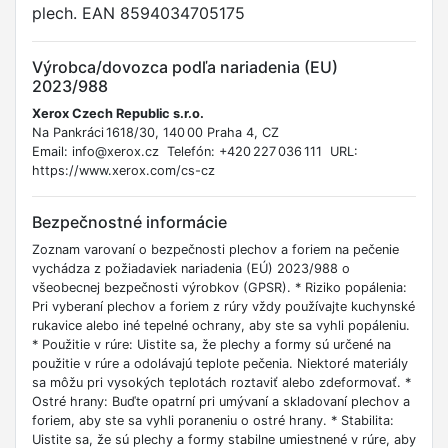
plech. EAN 8594034705175
Výrobca/dovozca podľa nariadenia (EU)
2023/988
Xerox Czech Republic s.r.o.
Na Pankráci 1618/30, 140 00 Praha 4, CZ
Email: info@xerox.cz Telefón: +420 227 036 111 URL:
https://www.xerox.com/cs-cz
Bezpečnostné informácie
Zoznam varovaní o bezpečnosti plechov a foriem na pečenie
vychádza z požiadaviek nariadenia (EÚ) 2023/988 o
všeobecnej bezpečnosti výrobkov (GPSR). * Riziko popálenia:
Pri vyberaní plechov a foriem z rúry vždy používajte kuchynské
rukavice alebo iné tepelné ochrany, aby ste sa vyhli popáleniu.
* Použitie v rúre: Uistite sa, že plechy a formy sú určené na
použitie v rúre a odolávajú teplote pečenia. Niektoré materiály
sa môžu pri vysokých teplotách roztaviť alebo zdeformovať. *
Ostré hrany: Buďte opatrní pri umývaní a skladovaní plechov a
foriem, aby ste sa vyhli poraneniu o ostré hrany. * Stabilita:
Uistite sa, že sú plechy a formy stabilne umiestnené v rúre, aby