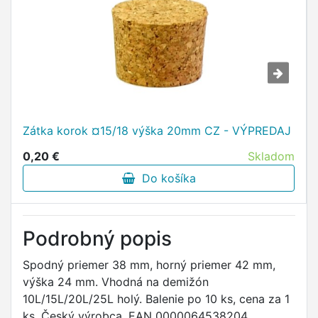
Zátka korok ¤15/18 výška 20mm CZ - VÝPREDAJ
0,20 €
Skladom
Do košíka
Podrobný popis
Spodný priemer 38 mm, horný priemer 42 mm,
výška 24 mm. Vhodná na demižón
10L/15L/20L/25L holý. Balenie po 10 ks, cena za 1
ks. Český výrobca. EAN 0000064538204