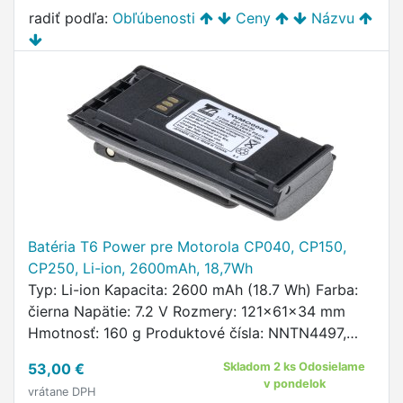
radiť podľa:
Obľúbenosti
Ceny
Názvu
Batéria T6 Power pre Motorola CP040, CP150,
CP250, Li-ion, 2600mAh, 18,7Wh
Typ: Li-ion Kapacita: 2600 mAh (18.7 Wh) Farba:
čierna Napätie: 7.2 V Rozmery: 121x61x34 mm
Hmotnosť: 160 g Produktové čísla: NNTN4497,
NNTN4970, NNTN4851, NNTN449 PMNN4254,
53,00 €
Skladom 2 ks Odosielame
PMNN4259 …
v pondelok
vrátane DPH