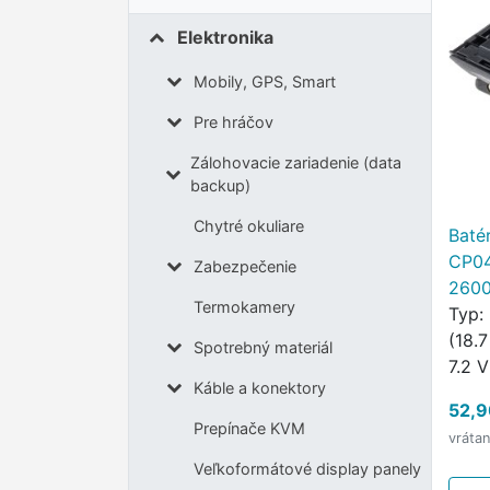
Elektronika
Mobily, GPS, Smart
Pre hráčov
Zálohovacie zariadenie (data
backup)
Chytré okuliare
Baté
CP04
Zabezpečenie
2600
Termokamery
Typ:
(18.7
Spotrebný materiál
7.2 
Káble a konektory
Hmot
52,9
čísl
Prepínače KVM
vráta
NNT
Veľkoformátové display panely
PMN