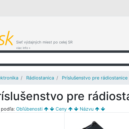
Sieť výdajných miest po celej SR
viac info »
ektronika
Rádiostanica
Príslušenstvo pre rádiostanice
ríslušenstvo pre rádiost
ť podľa:
Obľúbenosti
Ceny
Názvu