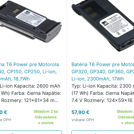
ria T6 Power pre Motorola
Batéria T6 Power pre Moto
0, CP150, CP250, Li-ion,
GP320, GP340, GP360, GP
mAh, 18,7Wh
Li-ion, 2300mAh, 17Wh
 Li-ion Kapacita: 2600 mAh
Typ: Li-ion Kapacita: 2300
 Wh) Farba: čierna Napätie:
(17 Wh) Farba: čierna Napät
V Rozmery: 121x61x34 mm
7.4 V Rozmery: 124x59x1
nosť: 160 g Produktové
Hmotnosť: 130 g Produkto
0 €
Skladom 2 ks
57,90 €
Skladom 
a: NNTN4497, NNTN4970,
čísla: HNN9013, HNN9013B
Odosielame
Odosiel
ne DPH
vrátane DPH
N4851, NNTN449
HNN9013DR, PMNN4158
v utorok
v utor
N4254, PMNN4259 …
Kompati