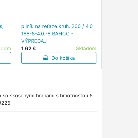
s,
pilník na reťaze kruh. 200 / 4.0
168-8-4.0.-6 BAHCO -
VÝPREDAJ
adom
1,62 €
Skladom
Do košíka
a so skosenými hranami s hmotnosťou 5
69225