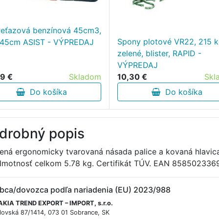
 reťazová benzínová 45cm3,
Spony plotové VR22, 215 k
a 45cm ASIST - VÝPREDAJ
zelené, blister, RAPID -
VÝPREDAJ
9 €
Skladom
10,30 €
Skl
Do košíka
Do košíka
drobný popis
ená ergonomicky tvarovaná násada palice a kovaná hlavic
Hmotnosť celkom 5.78 kg. Certifikát TÚV. EAN 85850233
bca/dovozca podľa nariadenia (EU) 2023/988
KIA TREND EXPORT – IMPORT, s.r.o.
lovská 87/1414, 073 01 Sobrance, SK