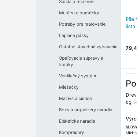
Sanita a tesnenie
Murárske pomôcky
Píla
Potreby pre maľovanie
lišt
Lepiace pásky
Ostatné stavebné vybavenie
79,4
Opaľovacie súpravy a
horáky
Ventilačný systém
Po
Miešačky
Drev
Mazivá a čističe
kg. 
Boxy a organizéry náradia
Výro
Elektrické náradie
SLOVA
Kompresory
Micha