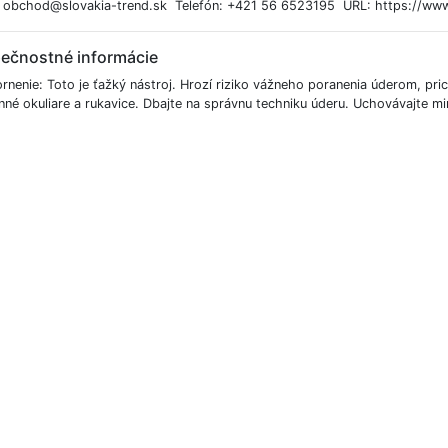
: obchod@slovakia-trend.sk Telefón: +421 56 6523195 URL: https://www
ečnostné informácie
nenie: Toto je ťažký nástroj. Hrozí riziko vážneho poranenia úderom, pric
né okuliare a rukavice. Dbajte na správnu techniku úderu. Uchovávajte mi