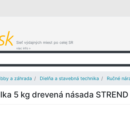
Sieť výdajných miest po celej SR
viac info »
bby a záhrada
Dielňa a stavebná technika
Ručné nár
lka 5 kg drevená násada STREND