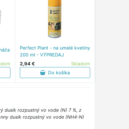
Perfect Plant - na umelé kvetiny
ináča
200 ml - VÝPREDAJ
2,94 €
Skladom
adom
Do košíka
ý dusík rozpustný vo vode (N) 7 %, z
ónny dusík rozpustný vo vode (NH4-N)