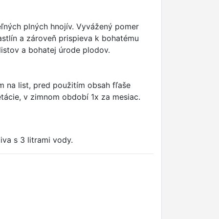
teľných plných hnojív. Vyvážený pomer
astlín a zároveň prispieva k bohatému
listov a bohatej úrode plodov.
 na list, pred použitím obsah fľaše
etácie, v zimnom období 1x za mesiac.
va s 3 litrami vody.