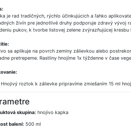
s:
ka je rad tradičných, rýchlo účinkujúcich a ľahko aplikova
adných živín pre jednotlivé druhy podporuje zdravý vývoj r
deniu pukov, k tvorbe listovej zelene zvýrazňujúcej kresbu 
itie:
ivo sa aplikuje na povrch zeminy zálievkou alebo postrekom
adne pretrepeme. Rastliny hnojíme 1x týždenne v čase veg
ovanie:
Hnojivý roztok k zálievke pripravíme zmiešaním 15 ml hnoji
rametre
uktová skupina:
hnojivo kapka
kost balení:
500 ml