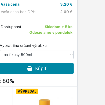
Vaša cena
3,20
€
Vaša cena bez DPH
2,60
€
Dostupnosť
Skladom
> 5 ks
Odosielame v pondelok
Vybrat jiné určení výrobku:
Kúpiť
až 80%
VÝPREDAJ