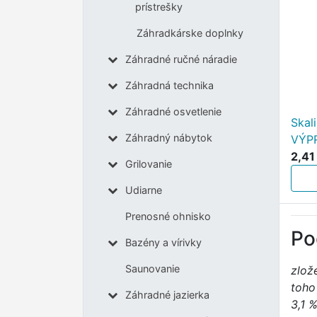
prístrešky
Záhradkárske doplnky
Záhradné ručné náradie
Záhradná technika
Záhradné osvetlenie
Skal
Záhradný nábytok
VÝP
2,41
Grilovanie
Udiarne
Prenosné ohnisko
Po
Bazény a vírivky
Saunovanie
zlož
toho
Záhradné jazierka
3,1 