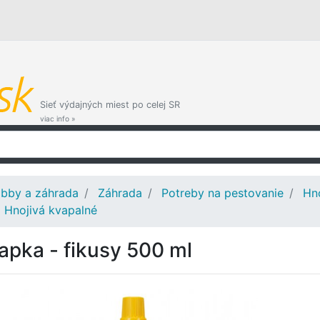
Sieť výdajných miest po celej SR
viac info »
bby a záhrada
Záhrada
Potreby na pestovanie
Hno
Hnojivá kvapalné
apka - fikusy 500 ml