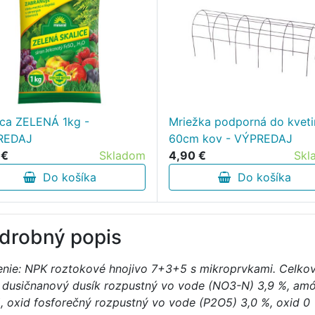
ica ZELENÁ 1kg -
Mriežka podporná do kvet
REDAJ
60cm kov - VÝPREDAJ
 €
Skladom
4,90 €
Skl
Do košíka
Do košíka
drobný popis
enie: NPK roztokové hnojivo 7+3+5 s mikroprvkami. Celkov
 dusičnanový dusík rozpustný vo vode (NO3-N) 3,9 %, am
%, oxid fosforečný rozpustný vo vode (P2O5) 3,0 %, oxid 0