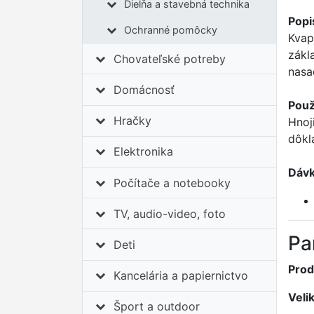
Dielňa a stavebná technika
Popi
Ochranné pomôcky
Kvap
zákl
Chovateľské potreby
nasa
Domácnosť
Použ
Hračky
Hnoj
dôkl
Elektronika
Dávk
Počítače a notebooky
TV, audio-video, foto
Pa
Deti
Prod
Kancelária a papiernictvo
Veli
Šport a outdoor