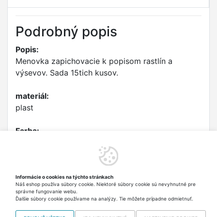
Podrobný popis
Popis:
Menovka zapichovacie k popisom rastlín a
výsevov. Sada 15tich kusov.
materiál:
plast
Farba:
žltá
Rozmery:
dĺžka: 15 cm
Informácie o cookies na týchto stránkach
Náš eshop používa súbory cookie. Niektoré súbory cookie sú nevyhnutné pre
šírka: 1,7 cm
správne fungovanie webu.
Ďalšie súbory cookie používame na analýzy. Tie môžete prípadne odmietnuť.