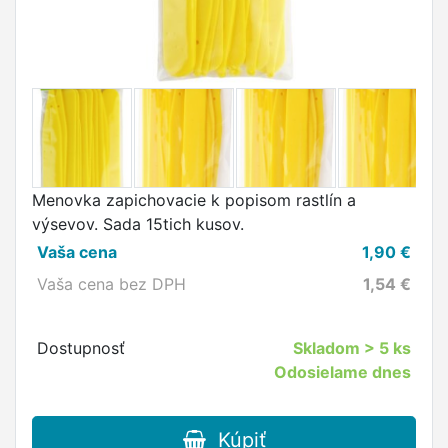
Menovka zapichovacie k popisom rastlín a
výsevov. Sada 15tich kusov.
Vaša cena
1,90
€
Vaša cena bez DPH
1,54
€
Dostupnosť
Skladom
> 5 ks
Odosielame dnes
Kúpiť