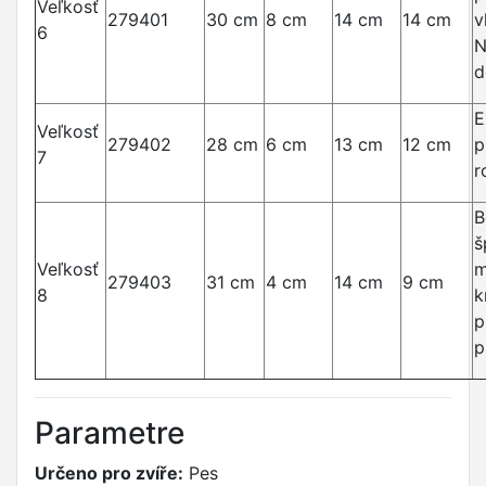
Veľkosť
279401
30 cm
8 cm
14 cm
14 cm
v
6
N
d
E
Veľkosť
279402
28 cm
6 cm
13 cm
12 cm
p
7
r
B
š
Veľkosť
m
279403
31 cm
4 cm
14 cm
9 cm
8
k
p
p
Parametre
Určeno pro zvíře:
Pes