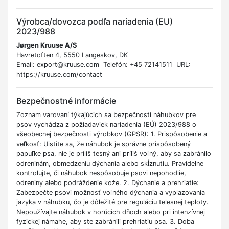
Výrobca/dovozca podľa nariadenia (EU)
2023/988
Jørgen Kruuse A/S
Havretoften 4, 5550 Langeskov, DK
Email: export@kruuse.com Telefón: +45 72141511 URL:
https://kruuse.com/contact
Bezpečnostné informácie
Zoznam varovaní týkajúcich sa bezpečnosti náhubkov pre
psov vychádza z požiadaviek nariadenia (EÚ) 2023/988 o
všeobecnej bezpečnosti výrobkov (GPSR): 1. Prispôsobenie a
veľkosť: Uistite sa, že náhubok je správne prispôsobený
papuľke psa, nie je príliš tesný ani príliš voľný, aby sa zabránilo
odreninám, obmedzeniu dýchania alebo skĺznutiu. Pravidelne
kontrolujte, či náhubok nespôsobuje psovi nepohodlie,
odreniny alebo podráždenie kože. 2. Dýchanie a prehriatie:
Zabezpečte psovi možnosť voľného dýchania a vyplazovania
jazyka v náhubku, čo je dôležité pre reguláciu telesnej teploty.
Nepoužívajte náhubok v horúcich dňoch alebo pri intenzívnej
fyzickej námahe, aby ste zabránili prehriatiu psa. 3. Doba