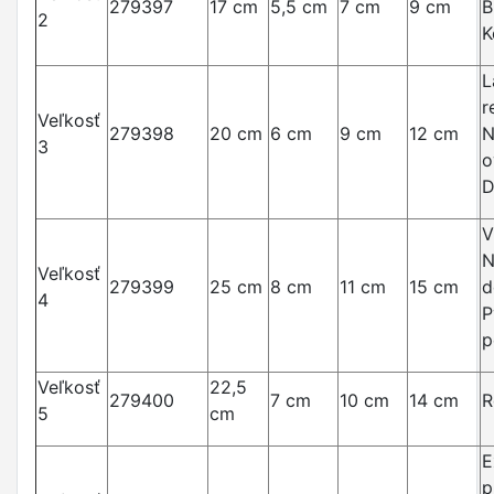
279397
17 cm
5,5 cm
7 cm
9 cm
B
2
K
L
r
Veľkosť
279398
20 cm
6 cm
9 cm
12 cm
N
3
o
D
V
N
Veľkosť
279399
25 cm
8 cm
11 cm
15 cm
d
4
P
p
Veľkosť
22,5
279400
7 cm
10 cm
14 cm
R
5
cm
E
p