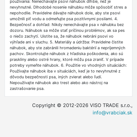
používania: Nenechávajte psovi náhubok dlhšie, než je
nevyhnutné. Dlhodobé nosenie náhubku môže spôsobiť stres a
nepohodlie. Pravidelne dávajte náhubok dole, aby ste psovi
umožnili piť vodu a odmeňujte psa pozitívnymi posilami. 4.
Bezpečnosť a dohľad: Nikdy nenechávajte psa v náhubku bez
dozoru. Náhubok sa môže stať príčinou problémov, ak sa pes
o niečo zachytí. Uistite sa, že náhubok nebráni psovi vo
výhľade ani v sluchu. 5. Materiály a údržba: Pravidelne čistite
náhubok, aby ste zabránili hromadeniu baktérií a nepríjemných
pachov. Skontrolujte náhubok z hľadiska poškodenia, ako sú
praskliny alebo ostré hrany, ktoré môžu psa zraniť. V prípade
potreby vymeňte náhubok. 6. Použitie vo vhodných situáciách:
Používajte náhubok iba v situáciách, keď je to nevyhnutné z
dôvodu bezpečnosti psa, iných zvierat alebo ľudí.
Nepoužívajte náhubok ako trest alebo ako nástroj na
zastrašovanie psa.
Copyright © 2012-2026 VISO TRADE s.r.o.,
info@vrabciak.sk