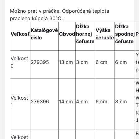
Možno prať v práčke. Odporúčaná teplota
pracieho kúpeľa 30°C.
Dĺžka
Dĺžka
Katalógové
Výška
Veľkosť
Obvod
hornej
spodnej
P
číslo
čeľuste
čeľuste
čeľuste
Y
Veľkosť
279395
13 cm
3 cm
6 cm
6 cm
t
0
p
W
H
Veľkosť
W
279396
14 cm
4 cm
6 cm
8 cm
1
T
R
J
B
Veľkosť