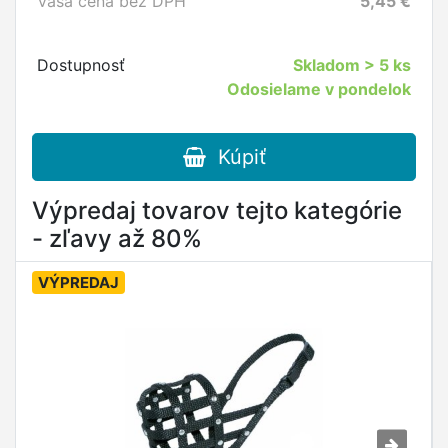
Vaša cena bez DPH
5,45
€
Dostupnosť
Skladom
> 5 ks
Odosielame v pondelok
Kúpiť
Výpredaj tovarov tejto kategórie
- zľavy až 80%
VÝPREDAJ