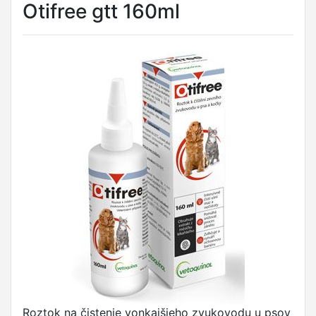
Otifree gtt 160ml
Roztok na čistenie vonkajšieho zvukovodu u psov