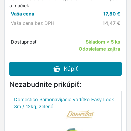
a mačiek.
Vaša cena
17,80
€
Vaša cena bez DPH
14,47
€
Dostupnosť
Skladom
> 5 ks
Odosielame zajtra
Kúpiť
Nezabudnite prikúpiť:
Domestico Samonavíjacie vodítko Easy Lock
D
3m / 12kg, zelené
5m