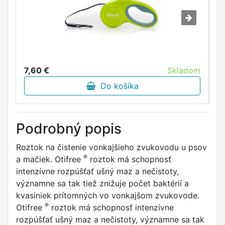
7,60 €
Skladom
8
Do košíka
Podrobný popis
Roztok na čistenie vonkajšieho zvukovodu u psov
®
a mačiek. Otifree
roztok má schopnosť
intenzívne rozpúšťať ušný maz a nečistoty,
významne sa tak tiež znižuje počet baktérií a
kvasiniek prítomných vo vonkajšom zvukovode.
®
Otifree
roztok má schopnosť intenzívne
rozpúšťať ušný maz a nečistoty, významne sa tak