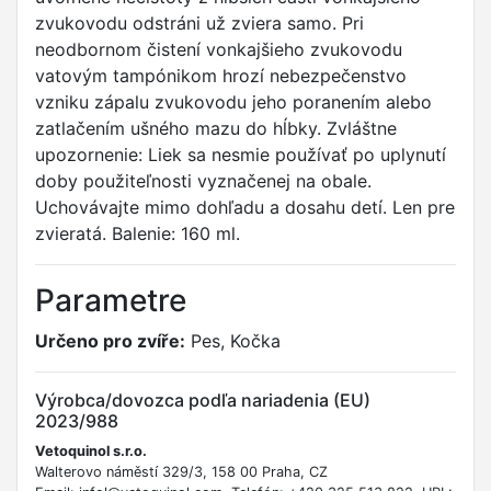
zvukovodu odstráni už zviera samo. Pri
neodbornom čistení vonkajšieho zvukovodu
vatovým tampónikom hrozí nebezpečenstvo
vzniku zápalu zvukovodu jeho poranením alebo
zatlačením ušného mazu do hĺbky. Zvláštne
upozornenie: Liek sa nesmie používať po uplynutí
doby použiteľnosti vyznačenej na obale.
Uchovávajte mimo dohľadu a dosahu detí. Len pre
zvieratá. Balenie: 160 ml.
Parametre
Určeno pro zvíře:
Pes, Kočka
Výrobca/dovozca podľa nariadenia (EU)
2023/988
Vetoquinol s.r.o.
Walterovo náměstí 329/3, 158 00 Praha, CZ