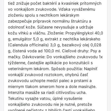
tiež znižuje počet baktérií a kvasiniek prítomných
vo vonkajšom zvukovode. Vďaka vyváženému
zloženiu spolu s nechtíkom lekárskym
zabezpečuje prípravok normálnu štruktúru a
odolnosť kože. Súčasne nevysušuje a udržuje
kožu vlhkú a vláčnu. Zloženie: Propylénglykol 40,0
g, emulgátor 5,0 g, extrakt z nechtíka lekárskeho
(Calendula officinalis) 3,0 g, bazalkový olej 0,028
g, čistená voda ad 100,0 ml. Cieľové druhy: Psy a
mačky. Dávkovanie: Do vonkajšieho zvukovodu 1x
týždenne, častejšie aplikácie po konzultácii s
veterinárnym lekárom. Spôsob použitia: Naplniť
vonkajší zvukovod roztokom, ohybnú časť
zvukovodu uchopte medzi palec a prstami a
miernym tlakom smerom hore a dole masírujte.
Intenzita masáže sa riadi citlivosťou ucha.
Tekutinu vysajte vatou, úplné vysušenie
vonkajšieho zvukovodu nie je nutné, pretože
uvoľnené nečistoty z hlbších častí vonkajšieho