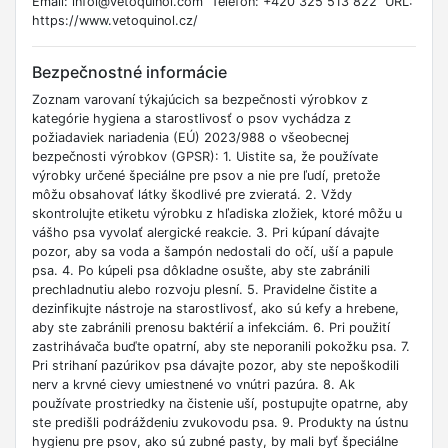
Email: infol@vetoquinol.com Telefón: +420 325 513 822 URL:
https://www.vetoquinol.cz/
Bezpečnostné informácie
Zoznam varovaní týkajúcich sa bezpečnosti výrobkov z
kategórie hygiena a starostlivosť o psov vychádza z
požiadaviek nariadenia (EÚ) 2023/988 o všeobecnej
bezpečnosti výrobkov (GPSR): 1. Uistite sa, že používate
výrobky určené špeciálne pre psov a nie pre ľudí, pretože
môžu obsahovať látky škodlivé pre zvieratá. 2. Vždy
skontrolujte etiketu výrobku z hľadiska zložiek, ktoré môžu u
vášho psa vyvolať alergické reakcie. 3. Pri kúpaní dávajte
pozor, aby sa voda a šampón nedostali do očí, uší a papule
psa. 4. Po kúpeli psa dôkladne osušte, aby ste zabránili
prechladnutiu alebo rozvoju plesní. 5. Pravidelne čistite a
dezinfikujte nástroje na starostlivosť, ako sú kefy a hrebene,
aby ste zabránili prenosu baktérií a infekciám. 6. Pri použití
zastrihávača buďte opatrní, aby ste neporanili pokožku psa. 7.
Pri strihaní pazúrikov psa dávajte pozor, aby ste nepoškodili
nerv a krvné cievy umiestnené vo vnútri pazúra. 8. Ak
používate prostriedky na čistenie uší, postupujte opatrne, aby
ste predišli podráždeniu zvukovodu psa. 9. Produkty na ústnu
hygienu pre psov, ako sú zubné pasty, by mali byť špeciálne