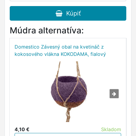
Kúpiť
Múdra alternatíva:
Domestico Závesný obal na kvetináč z
D
kokosového vlákna KOKODAMA, fialový
k
4,10 €
Skladom
4