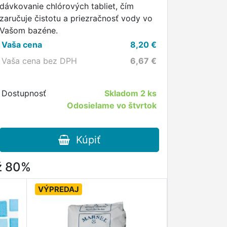
dávkovanie chlórových tabliet, čím
zaručuje čistotu a priezračnosť vody vo
Vašom bazéne.
Vaša cena
8,20
€
Vaša cena bez DPH
6,67
€
Dostupnosť
Skladom
2 ks
Odosielame vo štvrtok
Kúpiť
až 80%
VÝPREDAJ
NOVINKA