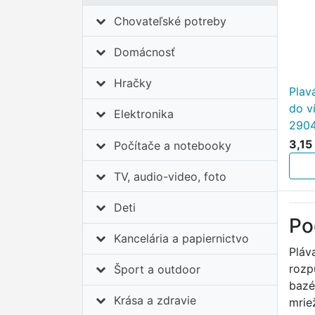
Chovateľské potreby
Domácnosť
Hračky
Plav
do v
Elektronika
290
3,15
Počítače a notebooky
TV, audio-video, foto
Deti
Po
Kancelária a papiernictvo
Pláv
rozp
Šport a outdoor
bazé
Krása a zdravie
mrie