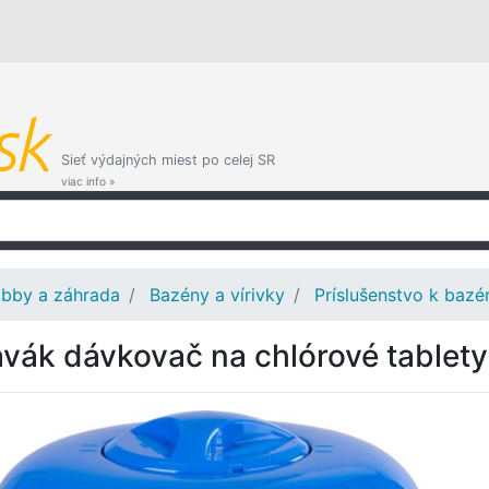
Sieť výdajných miest po celej SR
viac info »
bby a záhrada
Bazény a vírivky
Príslušenstvo k bazé
avák dávkovač na chlórové tablet