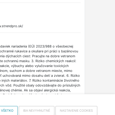
.strendpro.sk/
adaviek nariadenia (EÚ) 2023/988 o všeobecnej
chranné rukavice a okuliare pri práci s bazénovou
ia dýchacích ciest: Pracujte na dobre vetranom
te ochrannú masku. 3. Riziko chemických reakcií:
akcie, výbuchy alebo vylučovanie toxických
ladnom, suchom a dobre vetranom mieste, mimo
yť uchovávaná mimo dosahu detí a zvierat. 6. Riziko
iných materiálov. 7. Riziko kontaminácie životného
ých vôd. Použité obaly odovzdávajte do príslušných
zénovej chémie. Ak sa objaví alergická reakcia,
ia: Dodržujte odporúčania výrobcu ohľadom
ebo iných súčastí vybavenia bazéna. 10. Riziko
ch obaloch, tesne uzavretých, mimo dosahu
 VŠETKO
IBA NEVYHNUTNÉ
NASTAVENIE COOKIES