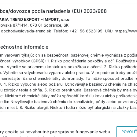
bca/dovozca podľa nariadenia (EU) 2023/988
KIA TREND EXPORT – IMPORT, s.r.o.
lovská 87/1414, 073 01 Sobrance, SK
: obchod@slovakia-trend.sk Telefón: +421 56 6523195 URL: https://www
ečnostné informácie
m varovaní týkajúcich sa bezpečnosti bazénovej chémie vychádza z poži
čnosti výrobkov (GPSR): 1. Riziko podráždenia pokožky a očí: Používajte o
ou. Vyhnite sa priamemu kontaktu s pokožkou a očami. 2. Riziko poškoden
e. Vyhnite sa vdychovaniu výparov alebo prachu. V prípade potreby použi
 nemiešajte rôzne chemické látky dohromady. To môže spôsobiť prudké re
v. 4. Riziko výbuchu alebo požiaru: Uchovávajte bazénovú chémiu na ch
u zdrojov tepla a ohňa. 5. Riziko prehltnutia: Bazénová chémia by mala b
ie: Niektoré chemické látky môžu spôsobiť koróziu kovu alebo poškodenie 
redia: Nevylievajte bazénovú chémiu do kanalizácie, pôdy alebo povrchov
ch miest. 8. Riziko alergií: Niektorí ľudia môžu byť alergickí na zložky ba
ite kontaktujte svojho lekára. 9. Riziko poškodenia bazénového vybaven
ania a spôsobu použitia, aby ste zabránili poškodeniu čerpadla, filtra al
né s nesprávnym skladovaním: Uchovávajte bazénovú chémiu v originálny
ávnených osôb.
ry cookie sú nevyhnutné pre správne fungovanie webu.
POVOLIŤ