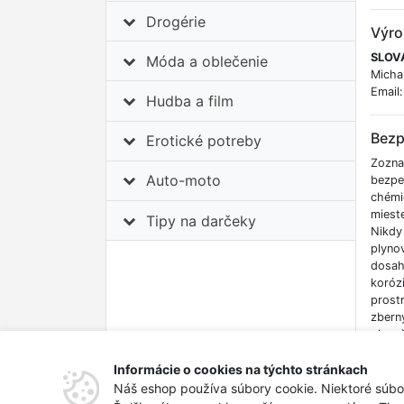
Drogérie
Výro
SLOVA
Móda a oblečenie
Micha
Email
Hudba a film
Bezp
Erotické potreby
Zozna
Auto-moto
bezpe
chémi
miest
Tipy na darčeky
Nikdy
plyno
dosah
koróz
prost
zberný
okamž
dávkov
Informácie o cookies na týchto stránkach
spoje
neopr
Náš eshop používa súbory cookie. Niektoré súbo