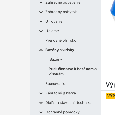
Záhradné osvetlenie
Záhradný nábytok
Grilovanie
Udiarne
Prenosné ohnisko
Bazény a vírivky
Bazény
Príslušenstvo k bazénom a
vírivkám
Výp
Saunovanie
Záhradné jazierka
VÝP
Dielňa a stavebná technika
Ochranné pomôcky