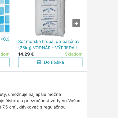
58036 Placht
6x0,9
Soľ morská hrubá, do bazénov
3.05m - VÝP
(25kg) VODNÁR - VÝPREDAJ
adom
8,48 €
14,29 €
Skladom
D
Do košíka
blety, umožňuje najlepšie možné
uje čistotu a priezračnosť vody vo Vašom
e 7,5 cm), dávkovač s regulačnou