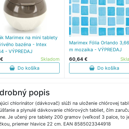
ák Marimex na mini tablety
Marimex Fólia Orlando 3,6
írivého bazéna - Intex
m mozaika - VÝPREDAJ
44 - VÝPREDAJ
60,64 €
Skl
 €
Skladom
Do košíka
Do košíka
drobný popis
ajúci chlorinátor (dávkovač) slúži na uloženie chlórovej ta
úšťanie a plynulé dávkovanie chlórových tabliet, čím zaruč
ne. Je učený pre tablety 200 gramov (veľkosť 3 palce, to j
žkou, priemer hlavice 22 cm. EAN 8585023344918