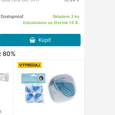
Vaša cena bez DPH
16,99
€
Dostupnosť
Skladom
3 ks
Odosielame vo štvrtok 13.8.
Kúpiť
až 80%
VÝPREDAJ
t