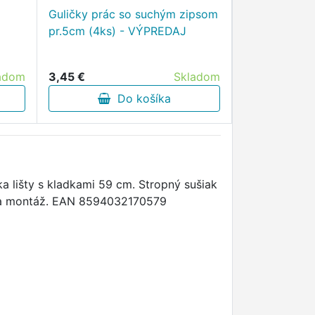
Guličky prác so suchým zipsom
pr.5cm (4ks) - VÝPREDAJ
adom
3,45 €
Skladom
Do košíka
ka lišty s kladkami 59 cm. Stropný sušiak
 na montáž. EAN 8594032170579