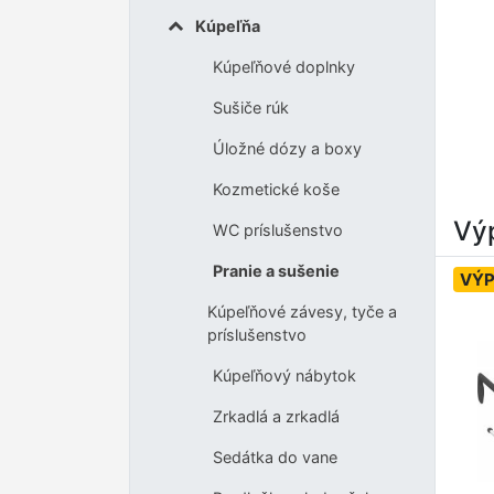
Kúpeľňa
Kúpeľňové doplnky
Sušiče rúk
Úložné dózy a boxy
Kozmetické koše
Výp
WC príslušenstvo
Pranie a sušenie
VÝP
Kúpeľňové závesy, tyče a
príslušenstvo
Kúpeľňový nábytok
Zrkadlá a zrkadlá
Sedátka do vane