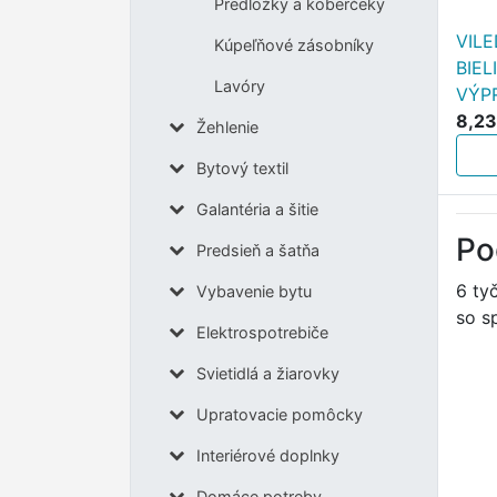
Predložky a koberčeky
VILE
Kúpeľňové zásobníky
BIEL
Lavóry
VÝP
8,23
Žehlenie
Bytový textil
Galantéria a šitie
Po
Predsieň a šatňa
6 ty
Vybavenie bytu
so s
Elektrospotrebiče
Svietidlá a žiarovky
Upratovacie pomôcky
Interiérové doplnky
Domáce potreby