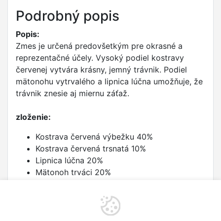
Podrobný popis
Popis:
Zmes je určená predovšetkým pre okrasné a
reprezentačné účely. Vysoký podiel kostravy
červenej vytvára krásny, jemný trávnik. Podiel
mätonohu vytrvalého a lipnica lúčna umožňuje, že
trávnik znesie aj miernu záťaž.
zloženie:
Kostrava červená výbežku 40%
Kostrava červená trsnatá 10%
Lipnica lúčna 20%
Mätonoh trváci 20%
Lipnice hájová 20%
dávkovanie:
1 kg na 40 - 50 m2. Hĺbka siatie je 0,5 - 1 cm.