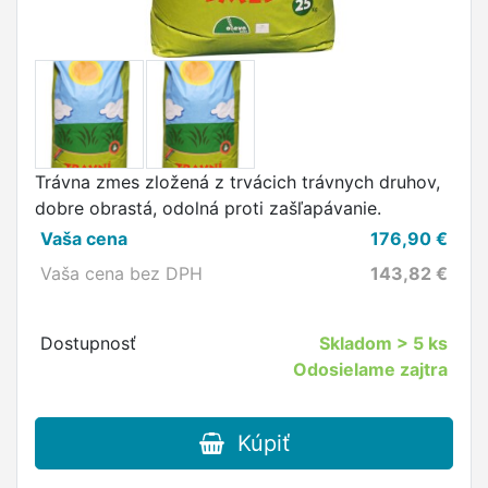
Trávna zmes zložená z trvácich trávnych druhov,
dobre obrastá, odolná proti zašľapávanie.
Vaša cena
176,90
€
Vaša cena bez DPH
143,82
€
Dostupnosť
Skladom
> 5 ks
Odosielame zajtra
Kúpiť