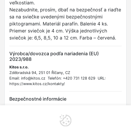
veľkostiam.
Nezabudnite, prosím, dbať na bezpečnosť a riaďte
sa na sviečke uvedenými bezpečnostnými
piktogramami. Materiál parafín. Balenie 4 ks.
Priemer sviečok je 4 cm. Výška jednotlivých
sviečok je: 6,5, 8,5, 10 a 12 cm. Farba – červená.
Výrobca/dovozca podľa nariadenia (EU)
2023/988
Kitos s.r.o.
Zděbradská 94, 251 01 Říčany, CZ
Email: info@kitos.cz Telefón: +420 731 128 629 URL:
https://www.kitos.cz/kontakty/
Bezpečnostné informácie
Nenechávajte horiacu sviečku bez dozoru. Umiestnite sviečku
na nehorľavý a stabilný povrch. Uchovávajte mimo dosahu detí
a domácich zvierat. Nenechávajte sviečku horieť v blízkosti
horľavých materiálov. Pred zapálením odstráňte všetky obaly.
Pred ďalším zapálením skráťte knôt na cca 0,5 cm.