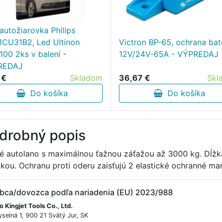
autožiarovka Philips
1CU31B2, Led Ultinon
Victron BP-65, ochrana baté
100 2ks v balení -
12V/24V-65A - VÝPREDAJ
REDAJ
 €
Skladom
36,67 €
Skl
Do košíka
Do košíka
drobný popis
é autolano s maximálnou ťažnou záťažou až 3000 kg. Dĺžk
tkou. Ochranu proti oderu zaisťujú 2 elastické ochranné
bca/dovozca podľa nariadenia (EU) 2023/988
 Kingjet Tools Co., Ltd.
selná 1, 900 21 Svätý Jur, SK