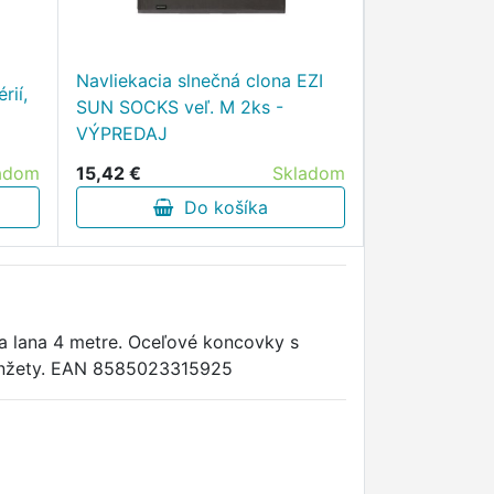
Navliekacia slnečná clona EZI
rií,
SUN SOCKS veľ. M 2ks -
VÝPREDAJ
adom
15,42 €
Skladom
Do košíka
a lana 4 metre. Oceľové koncovky s
 manžety. EAN 8585023315925