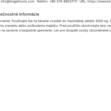
: info@kingjettools.com Telefón: +86-574-88031111 URL: https://www.ki
ečnostné informácie
nenie: Používajte iba na ťahanie vozidiel do maximálnej záťaže 3000 kg. 
mu zraneniu alebo poškodeniu majetku. Pred použitím skontrolujte lano n
e na správne a bezpečné upevnenie. Len pre dospelé osoby oboznámené s 