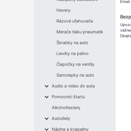
Email
Hevery
Bezp
Rázové uťahovače
Upozor
vážne
Merače tlaku pneumatík
Dbajt
Škrabky na auto
Lieviky na palivo
Čiapočky na ventily
Samolepky na auto
Audio a video do auta
Pomocníci štartu
Alkoholtestery
Autodiely
Náplne a kvapaliny