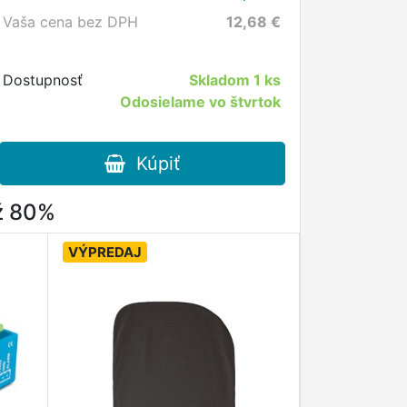
Vaša cena bez DPH
12,68
€
Dostupnosť
Skladom
1 ks
Odosielame vo štvrtok
Kúpiť
až 80%
VÝPREDAJ