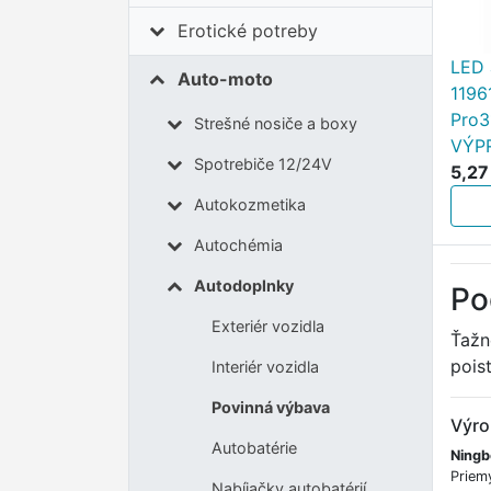
Erotické potreby
LED 
Auto-moto
1196
Pro3
Strešné nosiče a boxy
VÝP
Spotrebiče 12/24V
5,27
Autokozmetika
Autochémia
Autodoplnky
Po
Exteriér vozidla
Ťažn
pois
Interiér vozidla
Povinná výbava
Výro
Autobatérie
Ningbo
Priemy
Nabíjačky autobatérií