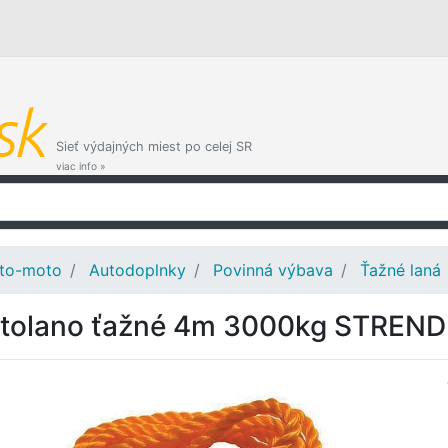
Sieť výdajných miest po celej SR
viac info »
to-moto
Autodoplnky
Povinná výbava
Ťažné laná
tolano ťažné 4m 3000kg STREN