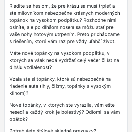
Riadite sa heslom, že pre krásu sa musí trpieť a
ste milovníkom nebezpečne krásnych moderných
topánok na vysokom podpätku? Rozhodne nimi
oslníte, ale po dlhšom nosení sa môžu stať pre
vaše nohy hotovým utrpením. Preto prichádzame
s riešením, ktoré vám raz pre vždy uľahčí život.
Máte nové topánky na vysokom podpätku, v
ktorých sa však nedá vydržať celý večer či ísť na
dlhšiu vzdialenosť?
Vzala ste si topánky, ktoré sú nebezpečné na
riadenie auta (ihly, čižmy, topánky s vysokým
klinom)?
Nové topánky, v ktorých ste vyrazila, vám ešte
nesedí a každý krok je bolestivý? Odlomil sa vám
opätok?
Potrebujete štýlové skladné prezuvky?