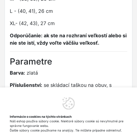
L - (40, 41), 26 cm
XL- (42, 43), 27 cm
Odporúčanie: ak ste na rozhraní veľkostí alebo si
nie ste istí, vždy voľte väčšiu veľkosť.
Parametre
Barva:
zlatá
Příslušenství:
se skládací taškou na obuv, s
designovým pouzdrem (malá kabelka)
Stélka:
částečně polstrovaná
Velikost:
S (36, 37), 24 cm, M (38, 39), 25 cm, L
Informácie o cookies na týchto stránkach
Náš eshop používa súbory cookie. Niektoré súbory cookie sú nevyhnutné pre
(40, 41), 26 cm, XL (42, 43), 27 cm
správne fungovanie webu.
Ďalšie súbory cookie používame na analýzy. Tie môžete prípadne odmietnuť.