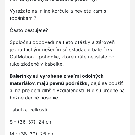
Vyrážate na inline korčule a neviete kam s
topánkami?
Často cestujete?
Spoločnú odpovedí na tieto otázky a zároveň
jednoduchým riešením sú skladacie balerínky
CatMotion - pohodlie, ktoré máte neustále po
ruke zložené v kabelke.
Balerínky sú vyrobené z veľmi odolných
materiálov, majú pevnú podrážku,
dajú sa použiť
aj na prejdení dlhšie vzdialenosti. Nie sú určené na
bežné denné nosenie.
Tabuľka veľkostí:
S - (36, 37), 24 cm
M - (38, 39), 25 cm