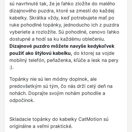
sú navrhnuté tak, že je ľahko zložíte do malého
dizajnového puzdra, ktoré sa zmestí do každej
kabelky. Skrátka vždy, keď potrebujete mať po
ruke pohodlné topánky, jednoducho ich z puzdra
vyberiete a rozložíte. Sú pohodlné, cenovo ľahko
dostupné a hodí sa ku každému oblečeniu.
Dizajnové puzdro môžete navyše kedykoľvek
použiť ako štýlovú kabelku,
do ktorej sa vojde
mobilný telefón, peňaženka, kľúče a lesk na pery
:).
Topánky nie sú len módny doplnok, ale
predovšetkým sú tým, čo nás drží celý deň na
nohách. Doprajte svojim nohám pohodlie a
odpočinok.
Skladacie topánky do kabelky CatMotion sú
originálne a veľmi praktické.