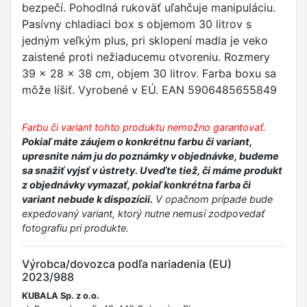
bezpečí. Pohodlná rukoväť uľahčuje manipuláciu.
Pasívny chladiaci box s objemom 30 litrov s
jedným veľkým plus, pri sklopení madla je veko
zaistené proti nežiaducemu otvoreniu. Rozmery
39 x 28 x 38 cm, objem 30 litrov. Farba boxu sa
môže líšiť. Vyrobené v EÚ. EAN 5906485655849
Farbu či variant tohto produktu nemožno garantovať.
Pokiaľ máte záujem o konkrétnu farbu či variant,
upresnite nám ju do poznámky v objednávke, budeme
sa snažiť vyjsť v ústrety. Uveďte tiež, či máme produkt
z objednávky vymazať, pokiaľ konkrétna farba či
variant nebude k dispozícii.
V opačnom prípade bude
expedovaný variant, ktorý nutne nemusí zodpovedať
fotografiu pri produkte.
Výrobca/dovozca podľa nariadenia (EU)
2023/988
KUBALA Sp. z o.o.