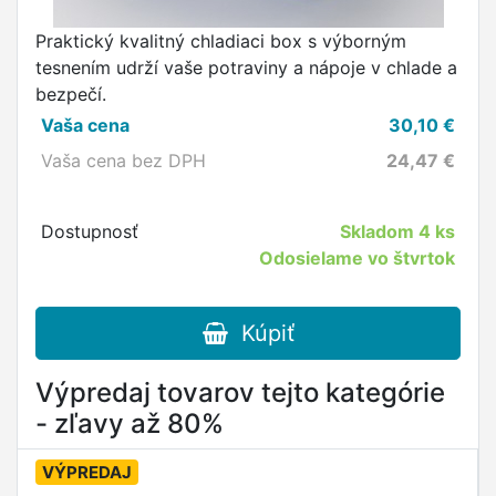
Praktický kvalitný chladiaci box s výborným
tesnením udrží vaše potraviny a nápoje v chlade a
bezpečí.
Vaša cena
30,10
€
Vaša cena bez DPH
24,47
€
Dostupnosť
Skladom
4 ks
Odosielame vo štvrtok
Kúpiť
Výpredaj tovarov tejto kategórie
- zľavy až 80%
VÝPREDAJ