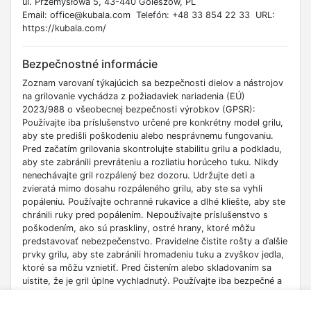
ul. Przemysłowa 5, 43-440 Goleszów, PL
Email: office@kubala.com Telefón: +48 33 854 22 33 URL:
https://kubala.com/
Bezpečnostné informácie
Zoznam varovaní týkajúcich sa bezpečnosti dielov a nástrojov
na grilovanie vychádza z požiadaviek nariadenia (EÚ)
2023/988 o všeobecnej bezpečnosti výrobkov (GPSR):
Používajte iba príslušenstvo určené pre konkrétny model grilu,
aby ste predišli poškodeniu alebo nesprávnemu fungovaniu.
Pred začatím grilovania skontrolujte stabilitu grilu a podkladu,
aby ste zabránili prevráteniu a rozliatiu horúceho tuku. Nikdy
nenechávajte gril rozpálený bez dozoru. Udržujte deti a
zvieratá mimo dosahu rozpáleného grilu, aby ste sa vyhli
popáleniu. Používajte ochranné rukavice a dlhé kliešte, aby ste
chránili ruky pred popálením. Nepoužívajte príslušenstvo s
poškodením, ako sú praskliny, ostré hrany, ktoré môžu
predstavovať nebezpečenstvo. Pravidelne čistite rošty a ďalšie
prvky grilu, aby ste zabránili hromadeniu tuku a zvyškov jedla,
ktoré sa môžu vznietiť. Pred čistením alebo skladovaním sa
uistite, že je gril úplne vychladnutý. Používajte iba bezpečné a
potravinárske čistiace prostriedky. V prípade plynových grilov
pravidelne kontrolujte tesnosť spojov plynovej fľaše, aby ste