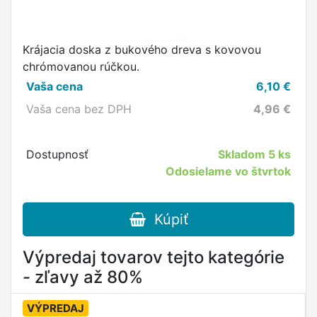
Krájacia doska z bukového dreva s kovovou
chrómovanou rúčkou.
Vaša cena
6,10
€
Vaša cena bez DPH
4,96
€
Dostupnosť
Skladom
5 ks
Odosielame vo štvrtok
Kúpiť
Výpredaj tovarov tejto kategórie
- zľavy až 80%
VÝPREDAJ