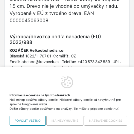
1.5 cm. Drevo nie je vhodné do umývačky riadu.
Vyrobené v EÚ z tvrdého dreva. EAN
0000045063008
Výrobca/dovozca podľa nariadenia (EU)
2023/988
KOZÁČEK Velkoobchod s.r.o.
Bílanská 1822/1, 767 01 Kroměříž, CZ
Email: obchod@kozacek.cz Telefón: +420 573 342 589 URL:
https://www.kozacek.cz/kontakty/
Bezpečnostné informácie
Upozornenie: Pred prvým použitím dôkladne umyte. Nevhodné
Informácie o cookies na týchto stránkach
do umývačky riadu. Pravidelne ošetrujte vhodným olejom.
Náš eshop používa súbory cookie. Niektoré súbory cookie sú nevyhnutné pre
Vhodné pre styk s potravinami podľa nariadenia (ES) č.
správne fungovanie webu.
1935/2004.
Ďalšie súbory cookie používame na analýzy. Tie môžete prípadne odmietnuť.
POVOLIŤ VŠETKO
IBA NEVYHNUTNÉ
NASTAVENIE COOKIES
Copyright © 2012-2026 VISO TRADE s.r.o.,
info@vrabciak.sk