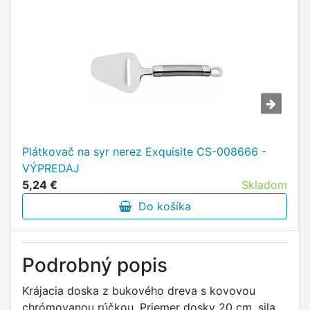
Plátkovač na syr nerez Exquisite CS-008666 -
VÝPREDAJ
5,24 €
Skladom
Do košíka
Podrobný popis
Krájacia doska z bukového dreva s kovovou
chrómovanou rúčkou. Priemer dosky 20 cm, sila