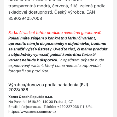
transparentná modrá, červená, žltá, zelená podľa
skladovej dostupnosti. Český výrobca. EAN
8590394057008
Farbu či variant tohto produktu nemožno garantovať.
Pokiaľ máte záujem o konkrétnu farbu či variant,
upresnite nám ju do poznámky v objednávke, budeme
sa snažiť vyjsť v ústrety. Uveďte tiež, či máme produkt
z objednávky vymazať, pokiaľ konkrétna farba či
variant nebude k dispozícii.
V opačnom prípade bude
expedovaný variant, ktorý nutne nemusí zodpovedať
fotografiu pri produkte.
Výrobca/dovozca podľa nariadenia (EU)
2023/988
Xerox Czech Republic s.r.o.
Na Pankráci 1618/30, 140 00 Praha 4, CZ
Email: info@xerox.cz Telefón: +420 227 036 111 URL:
https://www.xerox.com/cs-cz