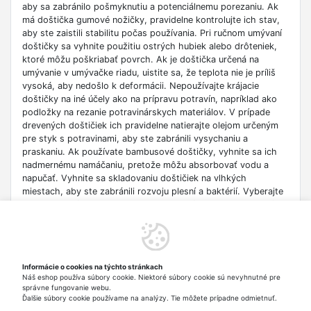
aby sa zabránilo pošmyknutiu a potenciálnemu porezaniu. Ak
má doštička gumové nožičky, pravidelne kontrolujte ich stav,
aby ste zaistili stabilitu počas používania. Pri ručnom umývaní
doštičky sa vyhnite použitiu ostrých hubiek alebo drôteniek,
ktoré môžu poškriabať povrch. Ak je doštička určená na
umývanie v umývačke riadu, uistite sa, že teplota nie je príliš
vysoká, aby nedošlo k deformácii. Nepoužívajte krájacie
doštičky na iné účely ako na prípravu potravín, napríklad ako
podložky na rezanie potravinárskych materiálov. V prípade
drevených doštičiek ich pravidelne natierajte olejom určeným
pre styk s potravinami, aby ste zabránili vysychaniu a
praskaniu. Ak používate bambusové doštičky, vyhnite sa ich
nadmernému namáčaniu, pretože môžu absorbovať vodu a
napučať. Vyhnite sa skladovaniu doštičiek na vlhkých
miestach, aby ste zabránili rozvoju plesní a baktérií. Vyberajte
doštičky správnej veľkosti, prispôsobené typu pripravovaných
produktov, aby ste zaistili pohodlie a bezpečnosť pri
používaní. Venujte pozornosť tomu, či doštička má na okrajoch
drážku, ktorá zabraňuje vyliatiu šťavy pri krájaní šťavnatého
ovocia a zeleniny. Ak používate sklenené doštičky, buďte
Informácie o cookies na týchto stránkach
obzvlášť opatrní, pretože môžu otupiť nože. Uistite sa, že
Náš eshop používa súbory cookie. Niektoré súbory cookie sú nevyhnutné pre
krájacia doštička je správne označená, ak je určená pre
správne fungovanie webu.
konkrétne druhy potravín (napr. mäso, zelenina).
Ďalšie súbory cookie používame na analýzy. Tie môžete prípadne odmietnuť.