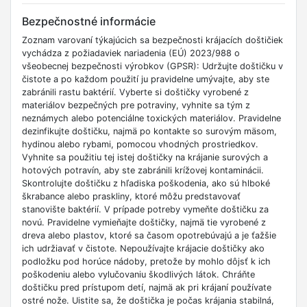
Bezpečnostné informácie
Zoznam varovaní týkajúcich sa bezpečnosti krájacích doštičiek
vychádza z požiadaviek nariadenia (EÚ) 2023/988 o
všeobecnej bezpečnosti výrobkov (GPSR): Udržujte doštičku v
čistote a po každom použití ju pravidelne umývajte, aby ste
zabránili rastu baktérií. Vyberte si doštičky vyrobené z
materiálov bezpečných pre potraviny, vyhnite sa tým z
neznámych alebo potenciálne toxických materiálov. Pravidelne
dezinfikujte doštičku, najmä po kontakte so surovým mäsom,
hydinou alebo rybami, pomocou vhodných prostriedkov.
Vyhnite sa použitiu tej istej doštičky na krájanie surových a
hotových potravín, aby ste zabránili krížovej kontaminácii.
Skontrolujte doštičku z hľadiska poškodenia, ako sú hlboké
škrabance alebo praskliny, ktoré môžu predstavovať
stanovište baktérií. V prípade potreby vymeňte doštičku za
novú. Pravidelne vymieňajte doštičky, najmä tie vyrobené z
dreva alebo plastov, ktoré sa časom opotrebúvajú a je ťažšie
ich udržiavať v čistote. Nepoužívajte krájacie doštičky ako
podložku pod horúce nádoby, pretože by mohlo dôjsť k ich
poškodeniu alebo vylučovaniu škodlivých látok. Chráňte
doštičku pred prístupom detí, najmä ak pri krájaní používate
ostré nože. Uistite sa, že doštička je počas krájania stabilná,