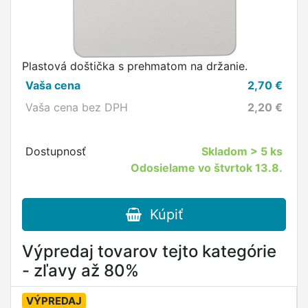
Plastová doštička s prehmatom na držanie.
Vaša cena
2,70
€
Vaša cena bez DPH
2,20
€
Dostupnosť
Skladom
> 5 ks
Odosielame vo štvrtok 13.8.
Kúpiť
Výpredaj tovarov tejto kategórie
- zľavy až 80%
VÝPREDAJ