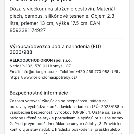
Dóza s viečkom na uloženie cestovín. Materiál
plech, bambus, silikónové tesnenie. Objem 2.3
litra, priemer 13 cm, výška 17.5 cm. EAN
8592381174927
Výrobca/dovozca podľa nariadenia (EU)
2023/988
VELKOOBCHOD ORION spol.s.r.o.
Nedošín 132, 570 01 Litomyšl, CZ
Email: info@oriongroup.cz Telefón: +420 469 770 088 URL:
https://www.oriondomacipotreby.cz/
Bezpečnostné informácie
Zoznam varovaní týkajúcich sa bezpečnosti nádob na
potraviny vychádza z požiadaviek nariadenia (EÚ) 2023/988 o
všeobecnej bezpečnosti výrobkov (GPSR). 1. Uistite sa, že sú
nádoby určené na styk s potravinami a spĺňajú príslušné normy.
2. Pred prvým použitím dôkladne umyte nádoby. 3. Pravidelne
kontrolujte stav nádob z hľadiska poškodenia, prasklín alebo