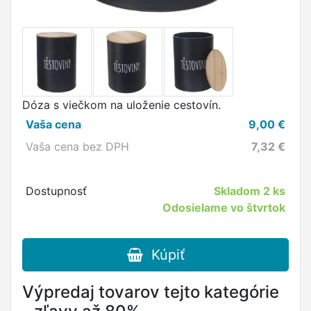
Dóza s viečkom na uloženie cestovín.
Vaša cena
9,00
€
Vaša cena bez DPH
7,32
€
Dostupnosť
Skladom
2 ks
Odosielame vo štvrtok
Kúpiť
Výpredaj tovarov tejto kategórie