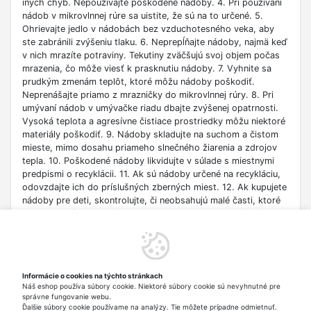
iných chýb. Nepoužívajte poškodené nádoby. 4. Pri používaní
nádob v mikrovlnnej rúre sa uistite, že sú na to určené. 5.
Ohrievajte jedlo v nádobách bez vzduchotesného veka, aby
ste zabránili zvýšeniu tlaku. 6. Neprepĺňajte nádoby, najmä keď
v nich mrazíte potraviny. Tekutiny zväčšujú svoj objem počas
mrazenia, čo môže viesť k prasknutiu nádoby. 7. Vyhnite sa
prudkým zmenám teplôt, ktoré môžu nádoby poškodiť.
Neprenášajte priamo z mrazničky do mikrovlnnej rúry. 8. Pri
umývaní nádob v umývačke riadu dbajte zvýšenej opatrnosti.
Vysoká teplota a agresívne čistiace prostriedky môžu niektoré
materiály poškodiť. 9. Nádoby skladujte na suchom a čistom
mieste, mimo dosahu priameho slnečného žiarenia a zdrojov
tepla. 10. Poškodené nádoby likvidujte v súlade s miestnymi
predpismi o recyklácii. 11. Ak sú nádoby určené na recykláciu,
odovzdajte ich do príslušných zberných miest. 12. Ak kupujete
nádoby pre deti, skontrolujte, či neobsahujú malé časti, ktoré
by mohli byť prehltnuté. 13. Nezabudnite, že niektoré nádoby
môžu meniť farbu pod vplyvom niektorých farbív obsiahnutých
v potravinách. To nijak neovplyvňuje bezpečnosť, ale môže byť
obtiažne ich vyčistiť. 14. Nepoužívajte nádoby na uchovávanie
chemických látok, agresívnych detergentov alebo iných
Informácie o cookies na týchto stránkach
nepotravinárskych výrobkov. 15. Ak majú nádoby nejaké ďalšie
Náš eshop používa súbory cookie. Niektoré súbory cookie sú nevyhnutné pre
funkcie, napr. udržiavanie teploty – uistite sa, že ste si prečítali
správne fungovanie webu.
návod a viete, ako ho správne používať.
Ďalšie súbory cookie používame na analýzy. Tie môžete prípadne odmietnuť.