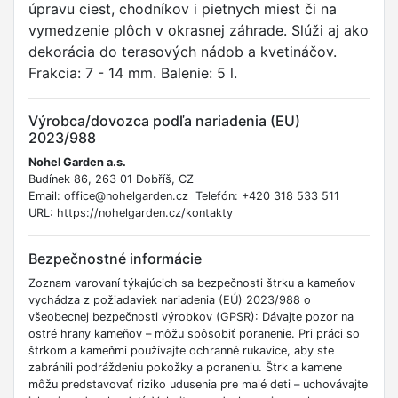
úpravu ciest, chodníkov i pietnych miest či na
vymedzenie plôch v okrasnej záhrade. Slúži aj ako
dekorácia do terasových nádob a kvetináčov.
Frakcia: 7 - 14 mm. Balenie: 5 l.
Výrobca/dovozca podľa nariadenia (EU)
2023/988
Nohel Garden a.s.
Budínek 86, 263 01 Dobříš, CZ
Email: office@nohelgarden.cz Telefón: +420 318 533 511
URL: https://nohelgarden.cz/kontakty
Bezpečnostné informácie
Zoznam varovaní týkajúcich sa bezpečnosti štrku a kameňov
vychádza z požiadaviek nariadenia (EÚ) 2023/988 o
všeobecnej bezpečnosti výrobkov (GPSR): Dávajte pozor na
ostré hrany kameňov – môžu spôsobiť poranenie. Pri práci so
štrkom a kameňmi používajte ochranné rukavice, aby ste
zabránili podráždeniu pokožky a poraneniu. Štrk a kamene
môžu predstavovať riziko udusenia pre malé deti – uchovávajte