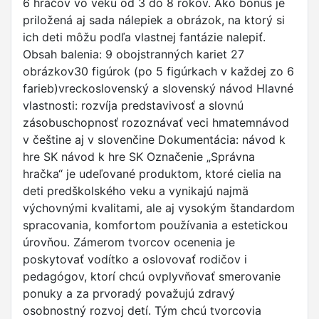
6 hráčov vo veku od 3 do 8 rokov. Ako bonus je
priložená aj sada nálepiek a obrázok, na ktorý si
ich deti môžu podľa vlastnej fantázie nalepiť.
Obsah balenia: 9 obojstranných kariet 27
obrázkov30 figúrok (po 5 figúrkach v každej zo 6
farieb)vreckoslovenský a slovenský návod Hlavné
vlastnosti: rozvíja predstavivosť a slovnú
zásobuschopnosť rozoznávať veci hmatemnávod
v češtine aj v slovenčine Dokumentácia: návod k
hre SK návod k hre SK Označenie „Správna
hračka“ je udeľované produktom, ktoré cielia na
deti predškolského veku a vynikajú najmä
výchovnými kvalitami, ale aj vysokým štandardom
spracovania, komfortom používania a estetickou
úrovňou. Zámerom tvorcov ocenenia je
poskytovať vodítko a oslovovať rodičov i
pedagógov, ktorí chcú ovplyvňovať smerovanie
ponuky a za prvoradý považujú zdravý
osobnostný rozvoj detí. Tým chcú tvorcovia