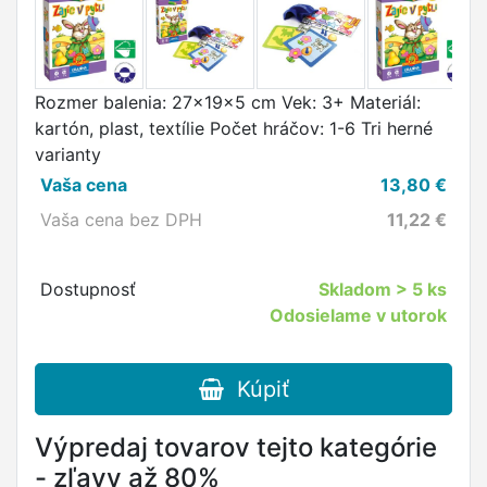
Rozmer balenia: 27x19x5 cm Vek: 3+ Materiál:
kartón, plast, textílie Počet hráčov: 1-6 Tri herné
varianty
Vaša cena
13,80
€
Vaša cena bez DPH
11,22
€
Dostupnosť
Skladom
> 5 ks
Odosielame v utorok
Kúpiť
Výpredaj tovarov tejto kategórie
- zľavy až 80%