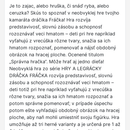
Je to zajac, alebo hruška, či snáď ryba, alebo
ceruzka? Skús to spoznať v neobvyklej hre tvojho
kamaráta dráčika Fráčka! Hra rozvíja
predstavivosť, slovnú zásobu a schopnosť
rozoznávať veci hmatom – deti pri hre napríklad
vyťahujú z vrecúška rôzne tvary, snažia sa ich
hmatom rozpoznať, pomenovať a nájsť obdobný
obrázok na hracej ploche. Ocenené titulom
„Správna hračka“. Môže hrať aj jedno dieťa!
Neobvyklá hra zo série HRY A LEGRÁCKY
DRÁČKA FRÁČKA rozvíja predstavivosť, slovnú
zásobu a schopnosť rozoznávať veci hmatom –
deti totiž pri hre napríklad vyťahujú z vrecúška
rôzne tvary, snažia sa ich hmatom rozpoznať a
potom správne pomenovať; v prípade úspechu
potom ešte vyhľadajú obdobný obrázok na hracej
ploche, aby naň mohli umiestniť svoju figúrku. Hra
umožňuje až tri herné varianty a je určená pre 1 až