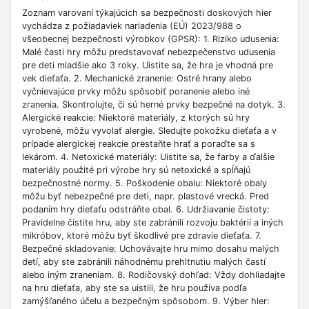
Zoznam varovaní týkajúcich sa bezpečnosti doskových hier
vychádza z požiadaviek nariadenia (EÚ) 2023/988 o
všeobecnej bezpečnosti výrobkov (GPSR): 1. Riziko udusenia:
Malé časti hry môžu predstavovať nebezpečenstvo udusenia
pre deti mladšie ako 3 roky. Uistite sa, že hra je vhodná pre
vek dieťaťa. 2. Mechanické zranenie: Ostré hrany alebo
vyčnievajúce prvky môžu spôsobiť poranenie alebo iné
zranenia. Skontrolujte, či sú herné prvky bezpečné na dotyk. 3.
Alergické reakcie: Niektoré materiály, z ktorých sú hry
vyrobené, môžu vyvolať alergie. Sledujte pokožku dieťaťa a v
prípade alergickej reakcie prestaňte hrať a poraďte sa s
lekárom. 4. Netoxické materiály: Uistite sa, že farby a ďalšie
materiály použité pri výrobe hry sú netoxické a spĺňajú
bezpečnostné normy. 5. Poškodenie obalu: Niektoré obaly
môžu byť nebezpečné pre deti, napr. plastové vrecká. Pred
podaním hry dieťaťu odstráňte obal. 6. Udržiavanie čistoty:
Pravidelne čistite hru, aby ste zabránili rozvoju baktérií a iných
mikróbov, ktoré môžu byť škodlivé pre zdravie dieťaťa. 7.
Bezpečné skladovanie: Uchovávajte hru mimo dosahu malých
detí, aby ste zabránili náhodnému prehltnutiu malých častí
alebo iným zraneniam. 8. Rodičovský dohľad: Vždy dohliadajte
na hru dieťaťa, aby ste sa uistili, že hru používa podľa
zamýšľaného účelu a bezpečným spôsobom. 9. Výber hier: