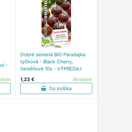
Dobré semená BIO Paradajka
tyčkové - Black Cherry,
ni -
čerešňové 10s - VÝPREDAJ
adom
1,23 €
Skladom
Do košíka