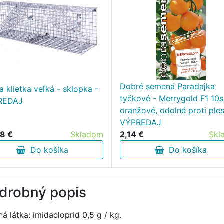
Dobré semená Paradajka
a klietka veľká - sklopka -
tyčkové - Merrygold F1 10s
REDAJ
oranžové, odolné proti ples
VÝPREDAJ
8 €
Skladom
2,14 €
Skl
Do košíka
Do košíka
drobný popis
á látka: imidacloprid 0,5 g / kg.