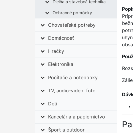
Dielňa a stavebná technika
Popi
Ochranné pomôcky
Príp
bežn
Chovateľské potreby
potr
uhyn
Domácnosť
obsa
Hračky
Použ
Elektronika
Roz
Počítače a notebooky
Záli
TV, audio-video, foto
Dávk
Deti
Kancelária a papiernictvo
Pa
Šport a outdoor