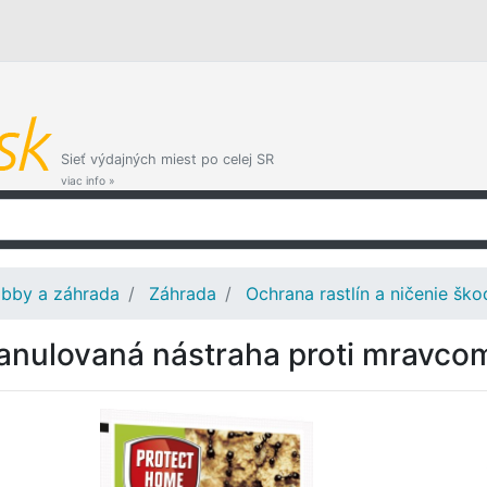
Sieť výdajných miest po celej SR
viac info »
bby a záhrada
Záhrada
Ochrana rastlín a ničenie šk
anulovaná nástraha proti mravco