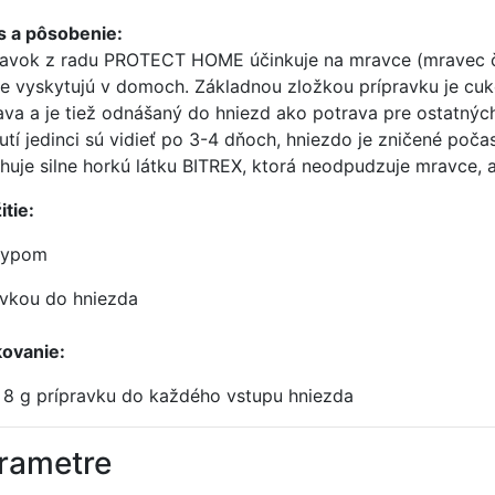
s a pôsobenie:
ravok z radu PROTECT HOME účinkuje na mravce (mravec čier
e vyskytujú v domoch. Základnou zložkou prípravku je cuko
ava a je tiež odnášaný do hniezd ako potrava pre ostatných 
utí jedinci sú vidieť po 3-4 dňoch, hniezdo je zničené počas
huje silne horkú látku BITREX, ktorá neodpudzuje mravce, 
itie:
sypom
evkou do hniezda
ovanie:
8 g prípravku do každého vstupu hniezda
rametre