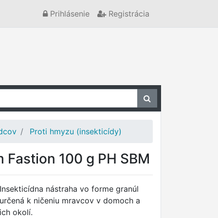
Prihlásenie
Registrácia
odcov
Proti hmyzu (insekticídy)
m Fastion 100 g PH SBM
Insekticídna nástraha vo forme granúl
určená k ničeniu mravcov v domoch a
ich okolí.