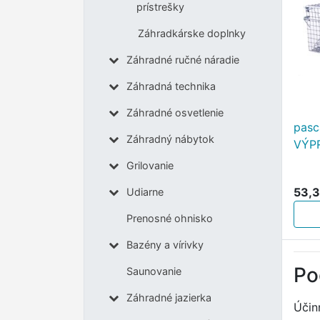
prístrešky
Záhradkárske doplnky
Záhradné ručné náradie
Záhradná technika
Záhradné osvetlenie
pasc
Záhradný nábytok
VÝP
Grilovanie
53,3
Udiarne
Prenosné ohnisko
Bazény a vírivky
Po
Saunovanie
Záhradné jazierka
Účinn