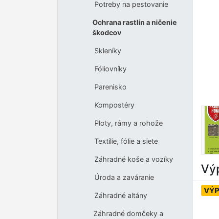
Potreby na pestovanie
Ochrana rastlín a ničenie
škodcov
Skleníky
Fóliovníky
Parenisko
Kompostéry
Ploty, rámy a rohože
Textílie, fólie a siete
Záhradné koše a vozíky
Výp
Úroda a zaváranie
VÝP
Záhradné altány
Záhradné domčeky a