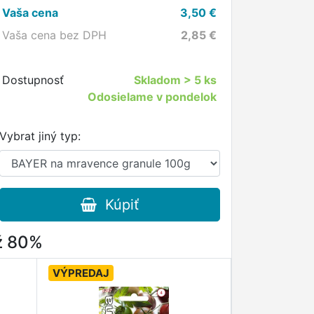
Vaša cena
3,50
€
Vaša cena bez DPH
2,85
€
Dostupnosť
Skladom
> 5 ks
Odosielame v pondelok
Vybrat jiný typ:
Kúpiť
až 80%
VÝPREDAJ