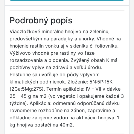
Podrobný popis
Viaczložkové minerálne hnojivo na zeleninu,
predovšetkým na paradajky a uhorky. Vhodné na
hnojenie rastlín vonku aj v skleníku či foliovníku.
Výživovo vhodné pre rastliny vo fáze
rozsadzovania a plodenia. Zvýšený obsah K má
pozitívny vplyv na zdravú a veľkú úrodu.
Postupne sa uvoľňuje do pôdy vplyvom
klimatických podmienok. Zloženie: 5N:5P:15K
(2Ca:5Mg:27S). Termín aplikácie: IV - VII v dávke
25 - 45 g na m2 (vo vegetácii opakujeme každé 3
týždne). Aplikácia: odmeranú odporúčanú dávku
rovnomerne rozhodíme na záhon, zapravíme a
dôkladne zalejeme vodou na aktiváciu hnojiva. 1
kg hnojiva postačí na 40m2.