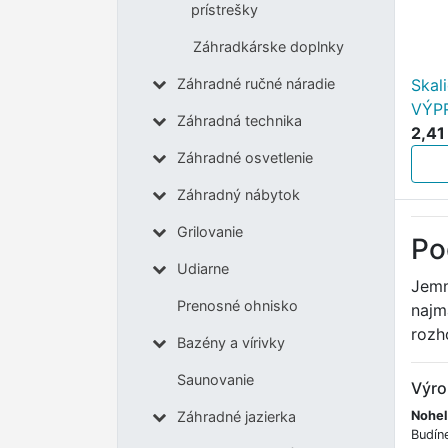
prístrešky
Záhradkárske doplnky
Skal
Záhradné ručné náradie
VÝP
Záhradná technika
2,41
Záhradné osvetlenie
Záhradný nábytok
Grilovanie
Po
Udiarne
Jemn
Prenosné ohnisko
najm
rozh
Bazény a vírivky
Saunovanie
Výro
Nohel
Záhradné jazierka
Budín