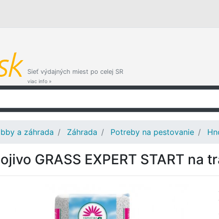
Sieť výdajných miest po celej SR
viac info »
bby a záhrada
Záhrada
Potreby na pestovanie
Hno
ojivo GRASS EXPERT START na tr