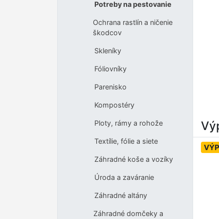
Potreby na pestovanie
Ochrana rastlín a ničenie
škodcov
Skleníky
Fóliovníky
Parenisko
Kompostéry
Výp
Ploty, rámy a rohože
Textílie, fólie a siete
VÝP
Záhradné koše a vozíky
Úroda a zaváranie
Záhradné altány
Záhradné domčeky a