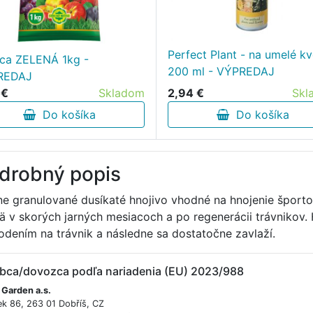
Perfect Plant - na umelé kv
ica ZELENÁ 1kg -
200 ml - VÝPREDAJ
REDAJ
2,94 €
Skl
 €
Skladom
Do košíka
Do košíka
drobný popis
e granulované dusíkaté hnojivo vhodné na hnojenie športov
ä v skorých jarných mesiacoch a po regenerácii trávnikov.
odením na trávnik a následne sa dostatočne zavlaží.
bca/dovozca podľa nariadenia (EU) 2023/988
 Garden a.s.
ek 86, 263 01 Dobříš, CZ