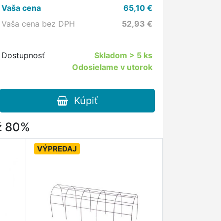
Vaša cena
65,10
€
Vaša cena bez DPH
52,93
€
Dostupnosť
Skladom
> 5 ks
Odosielame v utorok
Kúpiť
až 80%
VÝPREDAJ