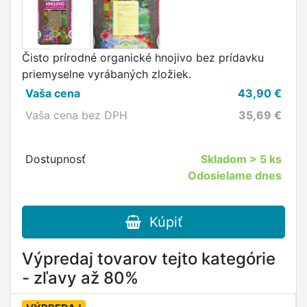
Čisto prírodné organické hnojivo bez prídavku
priemyselne vyrábaných zložiek.
Vaša cena
43,90
€
Vaša cena bez DPH
35,69
€
Dostupnosť
Skladom
> 5 ks
Odosielame dnes
Kúpiť
Výpredaj tovarov tejto kategórie
- zľavy až 80%