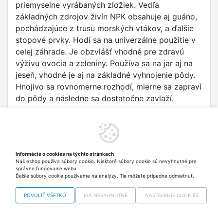
priemyselne vyrábaných zložiek. Vedľa
základných zdrojov živín NPK obsahuje aj guáno,
pochádzajúce z trusu morských vtákov, a ďalšie
stopové prvky. Hodí sa na univerzálne použitie v
celej záhrade. Je obzvlášť vhodné pre zdravú
výživu ovocia a zeleniny. Používa sa na jar aj na
jeseň, vhodné je aj na základné vyhnojenie pôdy.
Hnojivo sa rovnomerne rozhodí, mierne sa zapraví
do pôdy a následne sa dostatočne zavlaží.
Výrobca/dovozca podľa nariadenia (EU)
2023/988
Nohel Garden a.s.
Informácie o cookies na týchto stránkach
Budínek 86, 263 01 Dobříš, CZ
Náš eshop používa súbory cookie. Niektoré súbory cookie sú nevyhnutné pre
Email: office@nohelgarden.cz Telefón: +420 318 533 511
správne fungovanie webu.
URL: https://nohelgarden.cz/kontakty
Ďalšie súbory cookie používame na analýzy. Tie môžete prípadne odmietnuť.
POVOLIŤ VŠETKO
IBA NEVYHNUTNÉ
NASTAVENIE COOKIES
Copyright © 2012-2026 VISO TRADE s.r.o.,
info@vrabciak.sk