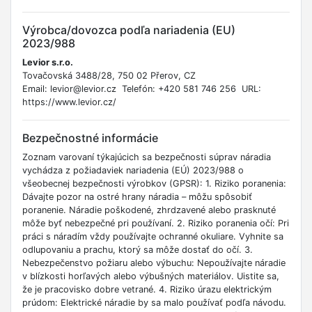
Výrobca/dovozca podľa nariadenia (EU)
2023/988
Levior s.r.o.
Tovačovská 3488/28, 750 02 Přerov, CZ
Email: levior@levior.cz Telefón: +420 581 746 256 URL:
https://www.levior.cz/
Bezpečnostné informácie
Zoznam varovaní týkajúcich sa bezpečnosti súprav náradia
vychádza z požiadaviek nariadenia (EÚ) 2023/988 o
všeobecnej bezpečnosti výrobkov (GPSR): 1. Riziko poranenia:
Dávajte pozor na ostré hrany náradia – môžu spôsobiť
poranenie. Náradie poškodené, zhrdzavené alebo prasknuté
môže byť nebezpečné pri používaní. 2. Riziko poranenia očí: Pri
práci s náradím vždy používajte ochranné okuliare. Vyhnite sa
odlupovaniu a prachu, ktorý sa môže dostať do očí. 3.
Nebezpečenstvo požiaru alebo výbuchu: Nepoužívajte náradie
v blízkosti horľavých alebo výbušných materiálov. Uistite sa,
že je pracovisko dobre vetrané. 4. Riziko úrazu elektrickým
prúdom: Elektrické náradie by sa malo používať podľa návodu.