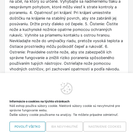
na účel, na ktorý sú určené. Vyhýbajte sa nadmernému tlaku a
nesprávnym pohybom, ktoré môžu viesť k strate kontroly a
poraneniu. 4. Opatrnosť pri krájaní: Pri krájaní umiestnite
doštičku na krájanie na stabilný povrch, aby ste zabránili jej
posúvaniu. Držte prsty ďaleko od čepele. 5. Čistenie: Čistite
nože a kuchynské nožnice opatrne pomocou ochranných
rukavíc. Vyhnite sa priamemu kontaktu s ostrou hranou.
Nevkladajte nože do umývačky riadu, pretože vysoká teplota a
čistiace prostriedky môžu poškodiť čepeľ a rukoväť. 6.
Ostrenie: Pravidelne ostrite nože, aby ste zabezpečili ich
správne fungovanie a znížili riziko poranenia spôsobeného
používaním tupých nástrojov. Ostrieľajte nože pomocou
vhodných ostričov, pri zachovaní opatrnosti a podľa návodu.
7. Oprava: Nepoužívajte poškodené nože a kuchynské nožnice.
Odovzdajte ich na opravu alebo ich vymeňte za nové. 8.
Likvidácia: Bezpečne likvidujte opotrebované alebo poškodené
nože a kuchynské nožnice, aby ste zabránili náhodnému
poraneniu. Chráňte čepeľ pred vyhodením. 9. Prenášanie: Pri
Informácie o cookies na týchto stránkach
prenášaní nožov a kuchynských nožníc používajte kryty na
Náš eshop používa súbory cookie. Niektoré súbory cookie sú nevyhnutné pre
čepele alebo špeciálne puzdrá, aby ste zabránili náhodnému
správne fungovanie webu.
poraneniu.
Ďalšie súbory cookie používame na analýzy. Tie môžete prípadne odmietnuť.
POVOLIŤ VŠETKO
IBA NEVYHNUTNÉ
NASTAVENIE COOKIES
Copyright © 2012-2026 VISO TRADE s.r.o.,