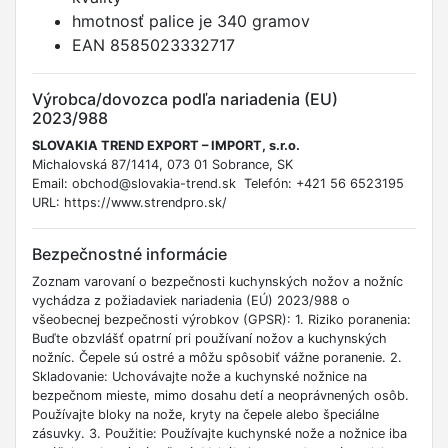
hmotnosť palice je 340 gramov
EAN 8585023332717
Výrobca/dovozca podľa nariadenia (EU)
2023/988
SLOVAKIA TREND EXPORT – IMPORT, s.r.o.
Michalovská 87/1414, 073 01 Sobrance, SK
Email: obchod@slovakia-trend.sk Telefón: +421 56 6523195
URL: https://www.strendpro.sk/
Bezpečnostné informácie
Zoznam varovaní o bezpečnosti kuchynských nožov a nožníc
vychádza z požiadaviek nariadenia (EÚ) 2023/988 o
všeobecnej bezpečnosti výrobkov (GPSR): 1. Riziko poranenia:
Buďte obzvlášť opatrní pri používaní nožov a kuchynských
nožníc. Čepele sú ostré a môžu spôsobiť vážne poranenie. 2.
Skladovanie: Uchovávajte nože a kuchynské nožnice na
bezpečnom mieste, mimo dosahu detí a neoprávnených osôb.
Používajte bloky na nože, kryty na čepele alebo špeciálne
zásuvky. 3. Použitie: Používajte kuchynské nože a nožnice iba