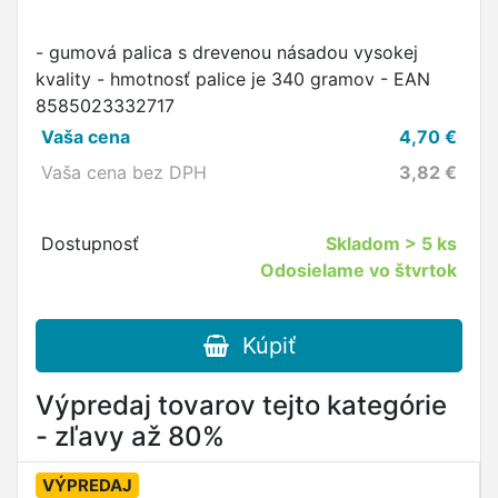
- gumová palica s drevenou násadou vysokej
kvality - hmotnosť palice je 340 gramov - EAN
8585023332717
Vaša cena
4,70
€
Vaša cena bez DPH
3,82
€
Dostupnosť
Skladom
> 5 ks
Odosielame vo štvrtok
Kúpiť
Výpredaj tovarov tejto kategórie
- zľavy až 80%
VÝPREDAJ