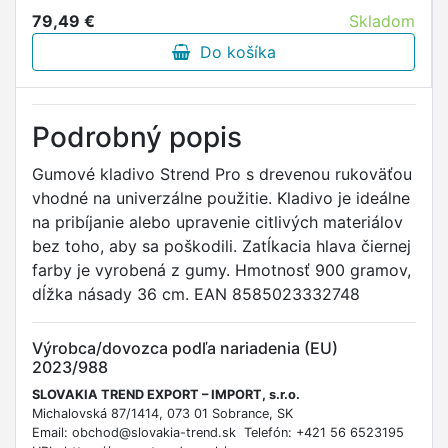
79,49 €
Skladom
Do košíka
Podrobný popis
Gumové kladivo Strend Pro s drevenou rukoväťou
vhodné na univerzálne použitie. Kladivo je ideálne
na pribíjanie alebo upravenie citlivých materiálov
bez toho, aby sa poškodili. Zatĺkacia hlava čiernej
farby je vyrobená z gumy. Hmotnosť 900 gramov,
dĺžka násady 36 cm. EAN 8585023332748
Výrobca/dovozca podľa nariadenia (EU)
2023/988
SLOVAKIA TREND EXPORT – IMPORT, s.r.o.
Michalovská 87/1414, 073 01 Sobrance, SK
Email: obchod@slovakia-trend.sk Telefón: +421 56 6523195