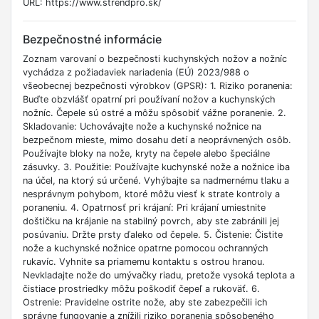
URL: https://www.strendpro.sk/
Bezpečnostné informácie
Zoznam varovaní o bezpečnosti kuchynských nožov a nožníc
vychádza z požiadaviek nariadenia (EÚ) 2023/988 o
všeobecnej bezpečnosti výrobkov (GPSR): 1. Riziko poranenia:
Buďte obzvlášť opatrní pri používaní nožov a kuchynských
nožníc. Čepele sú ostré a môžu spôsobiť vážne poranenie. 2.
Skladovanie: Uchovávajte nože a kuchynské nožnice na
bezpečnom mieste, mimo dosahu detí a neoprávnených osôb.
Používajte bloky na nože, kryty na čepele alebo špeciálne
zásuvky. 3. Použitie: Používajte kuchynské nože a nožnice iba
na účel, na ktorý sú určené. Vyhýbajte sa nadmernému tlaku a
nesprávnym pohybom, ktoré môžu viesť k strate kontroly a
poraneniu. 4. Opatrnosť pri krájaní: Pri krájaní umiestnite
doštičku na krájanie na stabilný povrch, aby ste zabránili jej
posúvaniu. Držte prsty ďaleko od čepele. 5. Čistenie: Čistite
nože a kuchynské nožnice opatrne pomocou ochranných
rukavíc. Vyhnite sa priamemu kontaktu s ostrou hranou.
Nevkladajte nože do umývačky riadu, pretože vysoká teplota a
čistiace prostriedky môžu poškodiť čepeľ a rukoväť. 6.
Ostrenie: Pravidelne ostrite nože, aby ste zabezpečili ich
správne fungovanie a znížili riziko poranenia spôsobeného