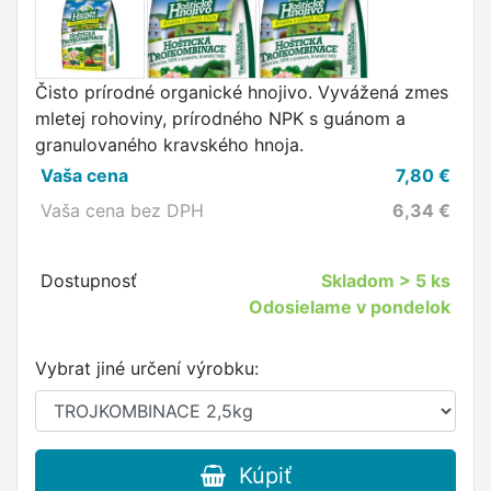
Čisto prírodné organické hnojivo. Vyvážená zmes
mletej rohoviny, prírodného NPK s guánom a
granulovaného kravského hnoja.
Vaša cena
7,80
€
Vaša cena bez DPH
6,34
€
Dostupnosť
Skladom
> 5 ks
Odosielame v pondelok
Vybrat jiné určení výrobku:
Kúpiť