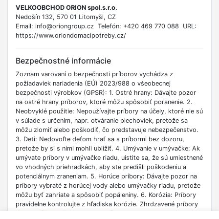
VELKOOBCHOD ORION spol.s.r.o.
Nedošín 132, 570 01 Litomyšl, CZ
Email: info@oriongroup.cz Telefón: +420 469 770 088 URL:
https://www.oriondomacipotreby.cz/
Bezpečnostné informácie
Zoznam varovaní o bezpečnosti príborov vychádza z
požiadaviek nariadenia (EÚ) 2023/988 o všeobecnej
bezpečnosti výrobkov (GPSR): 1. Ostré hrany: Dávajte pozor
na ostré hrany príborov, ktoré môžu spôsobiť poranenie. 2.
Neobvyklé použitie: Nepoužívajte príbory na účely, ktoré nie sú
v súlade s určením, napr. otváranie plechoviek, pretože sa
môžu zlomiť alebo poškodiť, čo predstavuje nebezpečenstvo.
3. Deti: Nedovoľte deťom hrať sa s príbormi bez dozoru,
pretože by si s nimi mohli ublížiť. 4. Umývanie v umývačke: Ak
umývate príbory v umývačke riadu, uistite sa, že sú umiestnené
vo vhodných priehradkách, aby ste predišli poškodeniu a
potenciálnym zraneniam. 5. Horúce príbory: Dávajte pozor na
príbory vybraté z horúcej vody alebo umývačky riadu, pretože
môžu byť zahriate a spôsobiť popáleniny. 6. Korózia: Príbory
pravidelne kontrolujte z hľadiska korózie. Zhrdzavené príbory
môžu byť krehké a predstavovať riziko prehltnutia malých