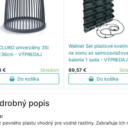
Wallnet Set plastové kveti
CLUBO univerzálny 35l
na stenu so samozavlažov
x36cm - VÝPREDAJ
balenie 1 sada - VÝPREDAJ
6 €
Skladom
69,57 €
Skl
Do košíka
Do košíka
drobný popis
s:
z pevného plastu vhodný pre vodné rastliny. Zabraňuje ich r