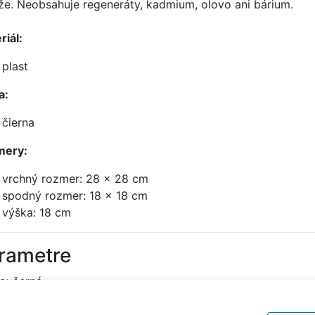
že. Neobsahuje regeneráty, kadmium, olovo ani bárium.
riál:
plast
a:
čierna
mery:
vrchný rozmer: 28 x 28 cm
spodný rozmer: 18 x 18 cm
výška: 18 cm
rametre
a:
černá
kost:
28 x 28 x 18 cm