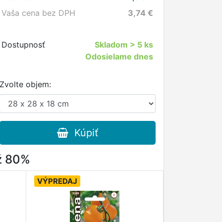
Vaša cena bez DPH
3,74
€
Dostupnosť
Skladom
> 5 ks
Odosielame dnes
Zvolte objem:
Kúpiť
až 80%
VÝPREDAJ