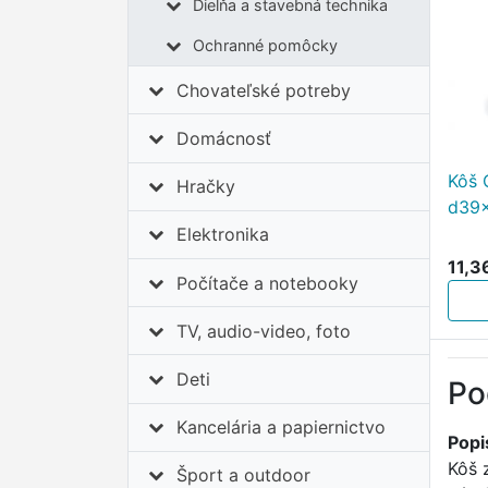
Dielňa a stavebná technika
Ochranné pomôcky
Chovateľské potreby
Domácnosť
Kôš 
Hračky
d39
Elektronika
11,3
Počítače a notebooky
TV, audio-video, foto
Deti
Po
Kancelária a papiernictvo
Popi
Kôš 
Šport a outdoor