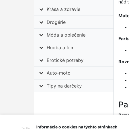
nádr
Krása a zdravie
Mate
Drogérie
Móda a oblečenie
Farb
Hudba a film
Erotické potreby
Roz
Auto-moto
Tipy na darčeky
Pa
Barv
Veli
Informácie o cookies na týchto stránkach