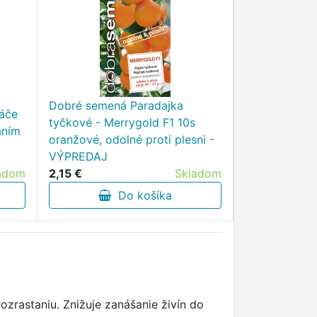
Dobré semená Paradajka
náče
tyčkové - Merrygold F1 10s
aním
oranžové, odolné proti plesni -
VÝPREDAJ
adom
2,15 €
Skladom
Do košíka
ozrastaniu. Znižuje zanášanie živín do