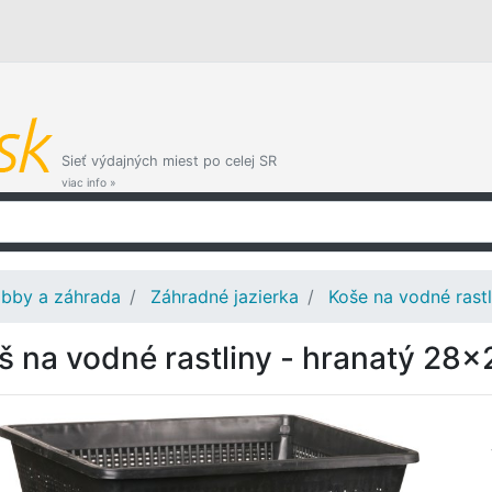
Sieť výdajných miest po celej SR
viac info »
bby a záhrada
Záhradné jazierka
Koše na vodné rastl
š na vodné rastliny - hranatý 28