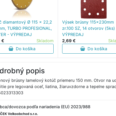
č diamantový Ø 115 x 22,2
Výsek brúsny 115x230mm
mm, TURBO PROFESIONAL,
zr.100 SZ, 14 otvorov (5ks)
YER - VÝPREDAJ
VÝPREDAJ
 €
Skladom
2,69 €
Skl
Do košíka
Do košíka
drobný popis
ónový brúsny lamelový kotúč priemeru 150 mm. Otvor na uc
itie pre legovaná oceľ, liatina, žiaruvzdorne a tepelne spr
5023313303
bca/dovozca podľa nariadenia (EU) 2023/988
EK Velkoobchod s.r.o.