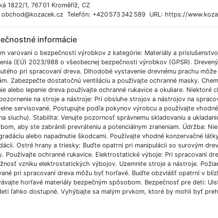
ká 1822/1, 767 01 Kroměříž, CZ
: obchod@kozacek.cz Telefón: +420 573 342 589 URL: https://www.koza
ečnostné informácie
m varovaní o bezpečnosti výrobkov z kategórie: Materiály a príslušenstv
denia (EÚ) 2023/988 o všeobecnej bezpečnosti výrobkov (GPSR). Drevený
nutého pri spracovaní dreva. Dlhodobé vystavenie drevnému prachu môž
iám. Zabezpečte dostatočnú ventiláciu a používajte ochranné masky. Chemi
ie alebo lepenie dreva používajte ochranné rukavice a okuliare. Niektoré
pozornenie na stroje a nástroje: Pri obsluhe strojov a nástrojov na spracov
delne servisované. Postupujte podľa pokynov výrobcu a používajte vhodné 
na sluchu). Stabilita: Venujte pozornosť správnemu skladovaniu a ukladani
bom, aby ste zabránili prevráteniu a potenciálnym zraneniam. Údržba: Ni
radáciu alebo napadnutie škodcami. Používajte vhodné konzervačné látky, a
ácii. Ostré hrany a triesky: Buďte opatrní pri manipulácii so surovým dre
y. Používajte ochranné rukavice. Elektrostatické výboje: Pri spracovaní 
žnosť vzniku elektrostatických výbojov. Uzemnite stroje a nástroje. Požia
vané pri spracovaní dreva môžu byť horľavé. Buďte obzvlášť opatrní v blíz
ávajte horľavé materiály bezpečným spôsobom. Bezpečnosť pre deti: Uistit
deti ľahko dostupné. Vyhýbajte sa malým prvkom, ktoré by mohli byť preh