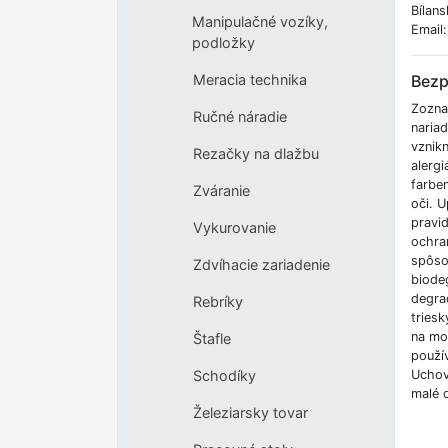
Bílans
Manipulačné vozíky,
Email
podložky
Bezp
Meracia technika
Zozna
Ručné náradie
naria
vznik
Rezačky na dlažbu
alerg
farben
Zváranie
oči. U
pravi
Vykurovanie
ochra
spôso
Zdvíhacie zariadenie
biodeg
degrad
Rebríky
triesk
na mo
Štafle
použí
Uchov
Schodíky
malé 
Železiarsky tovar