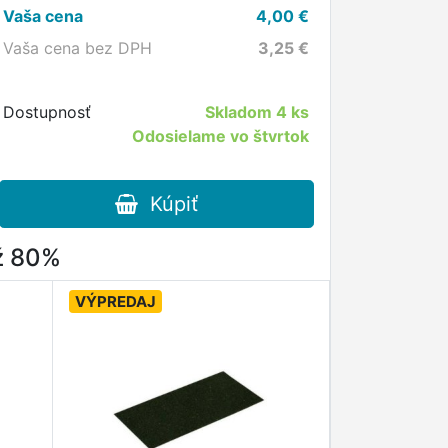
Vaša cena
4,00
€
Vaša cena bez DPH
3,25
€
Dostupnosť
Skladom
4 ks
Odosielame vo štvrtok
Kúpiť
až 80%
VÝPREDAJ