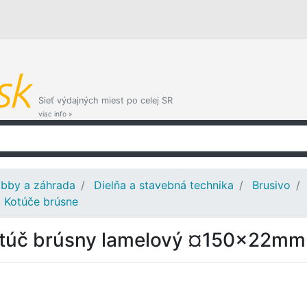
Sieť výdajných miest po celej SR
viac info »
bby a záhrada
Dielňa a stavebná technika
Brusivo
Kotúče brúsne
túč brúsny lamelový ¤150x22m