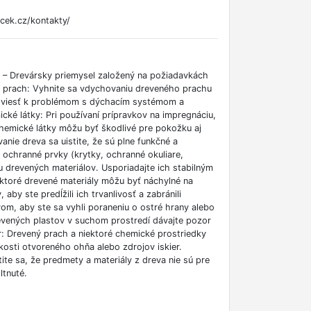
cek.cz/kontakty/
o – Drevársky priemysel založený na požiadavkách
 prach: Vyhnite sa vdychovaniu dreveného prachu
e viesť k problémom s dýchacím systémom a
cké látky: Pri používaní prípravkov na impregnáciu,
 chemické látky môžu byť škodlivé pre pokožku aj
anie dreva sa uistite, že sú plne funkčné a
ochranné prvky (krytky, ochranné okuliare,
u drevených materiálov. Usporiadajte ich stabilným
ektoré drevené materiály môžu byť náchylné na
by ste predĺžili ich trvanlivosť a zabránili
vom, aby ste sa vyhli poraneniu o ostré hrany alebo
drevených plastov v suchom prostredí dávajte pozor
r: Drevený prach a niektoré chemické prostriedky
kosti otvoreného ohňa alebo zdrojov iskier.
e sa, že predmety a materiály z dreva nie sú pre
ltnuté.