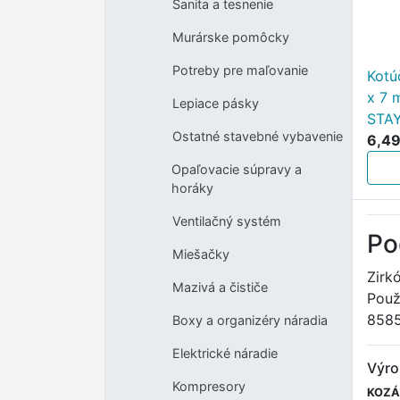
Sanita a tesnenie
Murárske pomôcky
Potreby pre maľovanie
Kotú
x 7 
Lepiace pásky
STA
Ostatné stavebné vybavenie
6,49
Opaľovacie súpravy a
horáky
Ventilačný systém
Po
Miešačky
Zirk
Mazivá a čističe
Použ
858
Boxy a organizéry náradia
Elektrické náradie
Výro
Kompresory
KOZÁČ