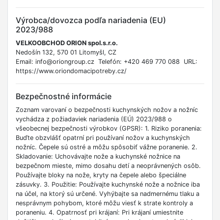
Výrobca/dovozca podľa nariadenia (EU)
2023/988
VELKOOBCHOD ORION spol.s.r.o.
Nedošín 132, 570 01 Litomyšl, CZ
Email: info@oriongroup.cz Telefón: +420 469 770 088 URL:
https://www.oriondomacipotreby.cz/
Bezpečnostné informácie
Zoznam varovaní o bezpečnosti kuchynských nožov a nožníc
vychádza z požiadaviek nariadenia (EÚ) 2023/988 o
všeobecnej bezpečnosti výrobkov (GPSR): 1. Riziko poranenia:
Buďte obzvlášť opatrní pri používaní nožov a kuchynských
nožníc. Čepele sú ostré a môžu spôsobiť vážne poranenie. 2.
Skladovanie: Uchovávajte nože a kuchynské nožnice na
bezpečnom mieste, mimo dosahu detí a neoprávnených osôb.
Používajte bloky na nože, kryty na čepele alebo špeciálne
zásuvky. 3. Použitie: Používajte kuchynské nože a nožnice iba
na účel, na ktorý sú určené. Vyhýbajte sa nadmernému tlaku a
nesprávnym pohybom, ktoré môžu viesť k strate kontroly a
poraneniu. 4. Opatrnosť pri krájaní: Pri krájaní umiestnite