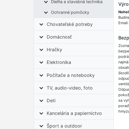
Dielňa a stavebná technika
Výro
Nohel
Ochranné pomôcky
Budín
Email
Chovateľské potreby
Domácnosť
Bezp
Zozna
Hračky
bezpe
podrá
Elektronika
najmä
obsah
škodli
Počítače a notebooky
odpudz
ventil
TV, audio-video, foto
Odpud
pokož
Deti
sa vy
poraď
hmyzu.
Kancelária a papiernictvo
Šport a outdoor