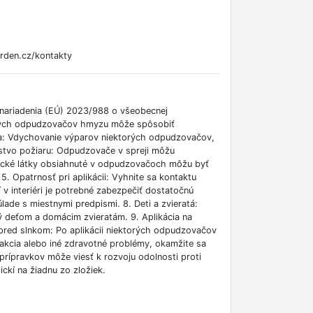
rden.cz/kontakty
nariadenia (EÚ) 2023/988 o všeobecnej
torých odpudzovačov hmyzu môže spôsobiť
nia: Vdychovanie výparov niektorých odpudzovačov,
nstvo požiaru: Odpudzovače v spreji môžu
mické látky obsiahnuté v odpudzovačoch môžu byť
. Opatrnosť pri aplikácii: Vyhnite sa kontaktu
 v interiéri je potrebné zabezpečiť dostatočnú
úlade s miestnymi predpismi. 8. Deti a zvieratá:
ý deťom a domácim zvieratám. 9. Aplikácia na
red slnkom: Po aplikácii niektorých odpudzovačov
eakcia alebo iné zdravotné problémy, okamžite sa
prípravkov môže viesť k rozvoju odolnosti proti
ickí na žiadnu zo zložiek.