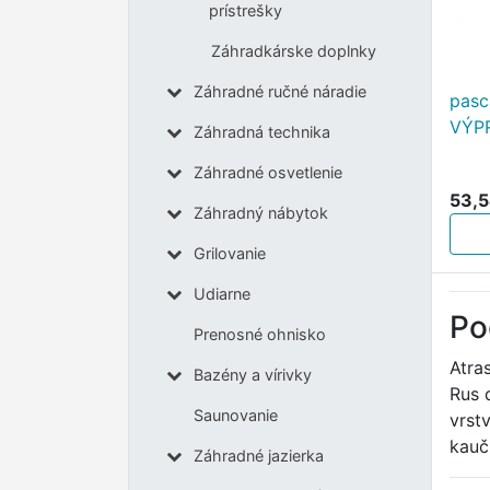
prístrešky
Záhradkárske doplnky
Záhradné ručné náradie
pasc
VÝP
Záhradná technika
Záhradné osvetlenie
53,5
Záhradný nábytok
Grilovanie
Udiarne
Po
Prenosné ohnisko
Atra
Bazény a vírivky
Rus 
Saunovanie
vrst
kauč
Záhradné jazierka