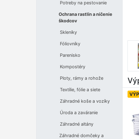
Potreby na pestovanie
Ochrana rastlín a ničenie
škodcov
Skleníky
Fóliovníky
Parenisko
Kompostéry
Ploty, rámy a rohože
Výp
Textílie, fólie a siete
VÝP
Záhradné koše a vozíky
Úroda a zaváranie
Záhradné altány
Záhradné domčeky a