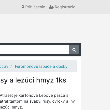
Prihlásenie
Registrácia
odcov
Feromónové lapače a dosky
y a lezúci hmyz 1ks
Atraset je kartónová Lepové pasca s
atraktantom na šváby, rusy, cvrčky a iný
lezúci hmyz.