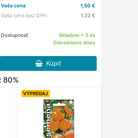
Vaša cena
1,50
€
Vaša cena bez DPH
1,22
€
Dostupnosť
Skladom
> 5 ks
Odosielame dnes
Kúpiť
až 80%
VÝPREDAJ