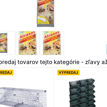
redaj tovarov tejto kategórie - zľavy 
REDAJ
VÝPREDAJ