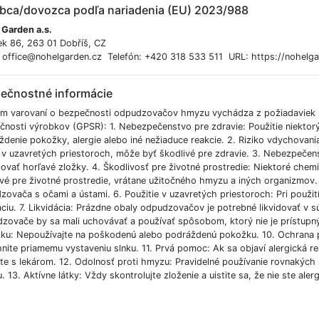
bca/dovozca podľa nariadenia (EU) 2023/988
 Garden a.s.
ek 86, 263 01 Dobříš, CZ
: office@nohelgarden.cz Telefón: +420 318 533 511 URL: https://nohelga
ečnostné informácie
m varovaní o bezpečnosti odpudzovačov hmyzu vychádza z požiadaviek 
čnosti výrobkov (GPSR): 1. Nebezpečenstvo pre zdravie: Použitie niek
ždenie pokožky, alergie alebo iné nežiaduce reakcie. 2. Riziko vdychova
 v uzavretých priestoroch, môže byť škodlivé pre zdravie. 3. Nebezpeče
ovať horľavé zložky. 4. Škodlivosť pre životné prostredie: Niektoré che
vé pre životné prostredie, vrátane užitočného hmyzu a iných organizmov. 5
ovača s očami a ústami. 6. Použitie v uzavretých priestoroch: Pri použití
áciu. 7. Likvidácia: Prázdne obaly odpudzovačov je potrebné likvidovať v s
zovače by sa mali uchovávať a používať spôsobom, ktorý nie je prístupn
ku: Nepoužívajte na poškodenú alebo podráždenú pokožku. 10. Ochrana p
hnite priamemu vystaveniu slnku. 11. Prvá pomoc: Ak sa objaví alergická r
te s lekárom. 12. Odolnosť proti hmyzu: Pravidelné používanie rovnakých 
 13. Aktívne látky: Vždy skontrolujte zloženie a uistite sa, že nie ste alerg