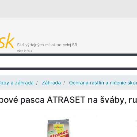
Sieť výdajných miest po celej SR
viac info »
bby a záhrada
Záhrada
Ochrana rastlín a ničenie šk
pové pasca ATRASET na šváby, rus