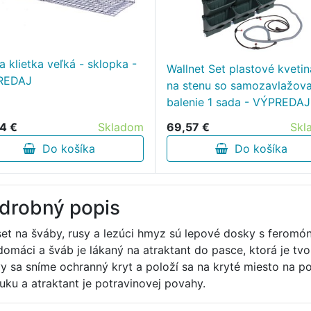
a klietka veľká - sklopka -
Wallnet Set plastové kveti
REDAJ
na stenu so samozavlažov
balenie 1 sada - VÝPREDAJ
4 €
Skladom
69,57 €
Skl
Do košíka
Do košíka
drobný popis
set na šváby, rusy a lezúci hmyz sú lepové dosky s feromó
domáci a šváb je lákaný na atraktant do pasce, ktorá je t
vy sa sníme ochranný kryt a položí sa na kryté miesto na p
uku a atraktant je potravinovej povahy.