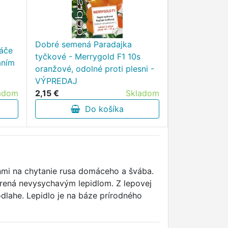
Dobré semená Paradajka
náče
tyčkové - Merrygold F1 10s
aním
oranžové, odolné proti plesni -
VÝPREDAJ
adom
2,15 €
Skladom
Do košíka
nmi na chytanie rusa domáceho a švába.
vorená nevysychavým lepidlom. Z lepovej
odlahe. Lepidlo je na báze prírodného