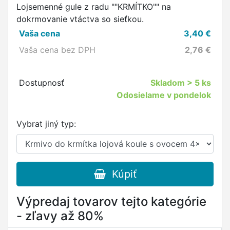
Lojsemenné gule z radu ""KRMÍTKO"" na
dokrmovanie vtáctva so sieťkou.
Vaša cena
3,40
€
Vaša cena bez DPH
2,76
€
Dostupnosť
Skladom
> 5 ks
Odosielame v pondelok
Vybrat jiný typ:
Kúpiť
Výpredaj tovarov tejto kategórie
- zľavy až 80%