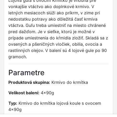
Lojová guľa s ovocím Krmítko je vhodná pre
vonkajšie vtáctvo ako doplnkové krmivo. V
letných mesiacoch slúži ako príkrm, v zime pri
nedostatku potravy ako dôležitá časť krmiva
vtáctva. Guľu treba umiestniť na miesto chránené
pred dažďom. Je v sieťke, ktorú je možné v
prípade umiestnenia do kŕmidla zložiť. Skladá sa z
ovsených a pšeničných vločiek, obilia, ovocia a
rastlinných olejov. V balení sú 4 lojové gule po 90
gramoch.
Parametre
Produktová skupina:
Krmivo do krmítka
Velikost balení:
4x90g
Typ:
Krmivo do krmítka lojová koule s ovocem
4x90g