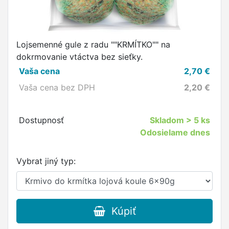
Lojsemenné gule z radu ""KRMÍTKO"" na
dokrmovanie vtáctva bez sieťky.
Vaša cena
2,70
€
Vaša cena bez DPH
2,20
€
Dostupnosť
Skladom
> 5 ks
Odosielame dnes
Vybrat jiný typ:
Kúpiť