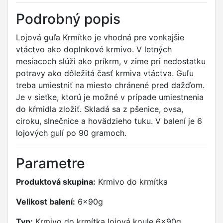
Podrobný popis
Lojová guľa Krmítko je vhodná pre vonkajšie
vtáctvo ako doplnkové krmivo. V letných
mesiacoch slúži ako príkrm, v zime pri nedostatku
potravy ako dôležitá časť krmiva vtáctva. Guľu
treba umiestniť na miesto chránené pred dažďom.
Je v sieťke, ktorú je možné v prípade umiestnenia
do kŕmidla zložiť. Skladá sa z pšenice, ovsa,
ciroku, slnečnice a hovädzieho tuku. V balení je 6
lojových gulí po 90 gramoch.
Parametre
Produktová skupina:
Krmivo do krmítka
Velikost balení:
6x90g
Typ:
Krmivo do krmítka lojová koule 6x90g