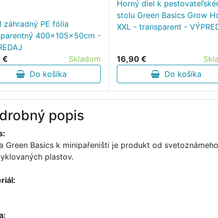
Horný diel k pestovateľsk
stolu Green Basics Grow H
l záhradný PE fólia
XXL - transparent - VÝPR
sparentný 400x105x50cm -
REDAJ
16,90 €
Skl
 €
Skladom
Do košíka
Do košíka
drobný popis
s:
a Green Basics k minipařeništi je produkt od svetoznámeho
cyklovaných plastov.
riál:
a: