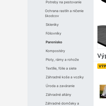
Potreby na pestovanie
Ochrana rastlín a ničenie
škodcov
Skleníky
Fóliovníky
Parenisko
Kompostéry
Výp
Ploty, rámy a rohože
VÝP
Textílie, fólie a siete
Záhradné koše a vozíky
Úroda a zaváranie
Záhradné altány
Záhradné domčeky a