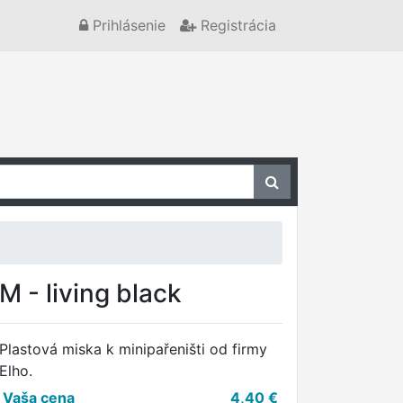
Prihlásenie
Registrácia
 - living black
Plastová miska k minipařeništi od firmy
Elho.
Vaša cena
4,40
€