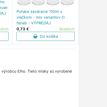
ému
ouse
Poháre zaváracie 110ml s
EDAJ
viečkom - mix variantov či
farieb - VÝPREDAJ
adom
0,73 €
Skladom
Do košíka
 výrobcu Elho. Tieto misky sú vyrobené