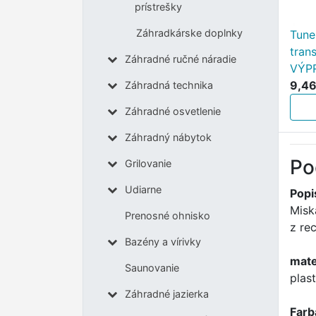
prístrešky
Záhradkárske doplnky
Tune
tran
Záhradné ručné náradie
VÝP
9,46
Záhradná technika
Záhradné osvetlenie
Záhradný nábytok
Po
Grilovanie
Udiarne
Popi
Misk
Prenosné ohnisko
z re
Bazény a vírivky
mate
Saunovanie
plast
Záhradné jazierka
Farb