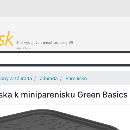
Sieť výdajných miest po celej SR
viac info »
bby a záhrada
Záhrada
Parenisko
ska k miniparenisku Green Basics M