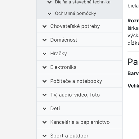
Dielňa a stavebná technika
biela
Ochranné pomôcky
Roz
Chovateľské potreby
šírk
výšk
Domácnosť
dĺžk
Hračky
Pa
Elektronika
Barv
Počítače a notebooky
Veli
TV, audio-video, foto
Deti
Kancelária a papiernictvo
Šport a outdoor